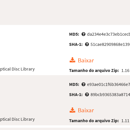
MD5:
da234e4e3c73eb1cec
SHA-1:
51cae82909868e139
Baixar
ical Disc Library
Tamanho do arquivo Zip:
1.16
MD5:
e93ae01c1f6b36466e
SHA-1:
89bcb9365383a871
Baixar
ical Disc Library
Tamanho do arquivo Zip:
1.11