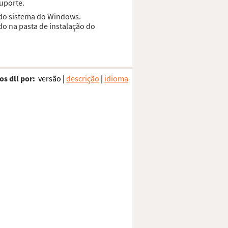
suporte.
 do sistema do Windows.
do na pasta de instalação do
os dll por:
versão
|
descrição
|
idioma