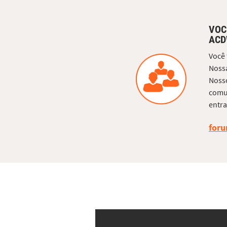
VOC
ACD
Você
Nossa
Nosso
comun
entra
foru