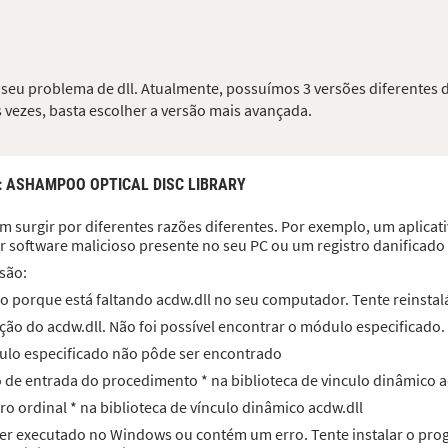
o seu problema de dll. Atualmente, possuímos 3 versões diferentes 
 vezes, basta escolher a versão mais avançada.
: ASHAMPOO OPTICAL DISC LIBRARY
 surgir por diferentes razões diferentes. Por exemplo, um aplicativ
r software malicioso presente no seu PC ou um registro danificad
são:
o porque está faltando acdw.dll no seu computador. Tente reinstalá
ão do acdw.dll. Não foi possível encontrar o módulo especificado.
dulo especificado não pôde ser encontrado
to de entrada do procedimento * na biblioteca de vinculo dinâmico a
ro ordinal * na biblioteca de vínculo dinâmico acdw.dll
 ser executado no Windows ou contém um erro. Tente instalar o p