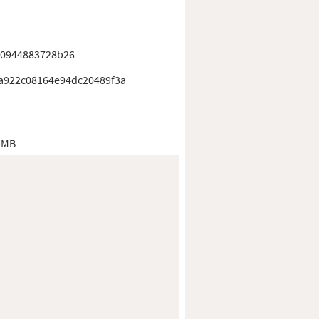
20944883728b26
a922c08164e94dc20489f3a
 MB