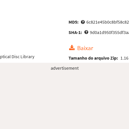
MD5:
6c821e45b0c8bf58c8
SHA-1:
9d0a1d950f355df3a
Baixar
ical Disc Library
Tamanho do arquivo Zip:
1.16
advertisement