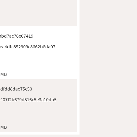
bbd7ac76e07419
ea4dfc852909c8662b6da07
 MB
7dfdd8dae75c50
4407f2b679d516c5e3a10db5
 MB