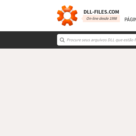
DLL‑FILES.COM
On-line desde 1998
PÁGI