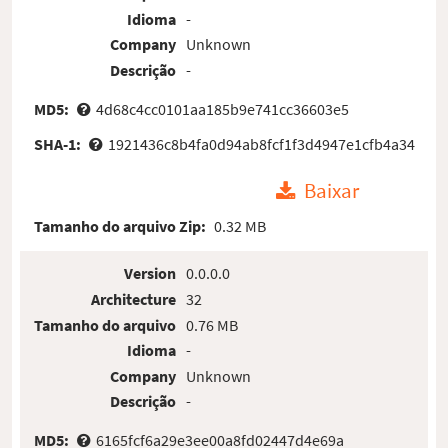
Idioma
-
Company
Unknown
Descrição
-
MD5:
4d68c4cc0101aa185b9e741cc36603e5
SHA-1:
1921436c8b4fa0d94ab8fcf1f3d4947e1cfb4a34
Baixar
Tamanho do arquivo Zip:
0.32 MB
Version
0.0.0.0
Architecture
32
Tamanho do arquivo
0.76 MB
Idioma
-
Company
Unknown
Descrição
-
MD5:
6165fcf6a29e3ee00a8fd02447d4e69a