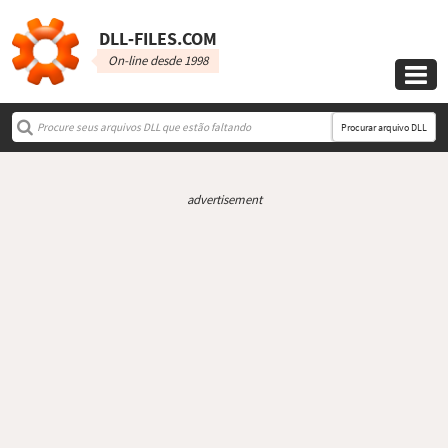
DLL‑FILES.COM
On-line desde 1998

Procurar arquivo DLL
advertisement