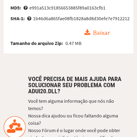
MD5:
e991a513c91856653885f89a0163cfb1
SHA-1:
1b46d6a865fae08fb1828a8d8d30efe7e7912212
Baixar
Tamanho do arquivo Zip:
0.47 MB
VOCÊ PRECISA DE MAIS AJUDA PARA
SOLUCIONAR SEU PROBLEMA COM
ADUI20.DLL?
Você tem alguma informação que nós não
temos?
Nossa dica ajudou ou ficou faltando alguma
coisa?
Nosso Fórum é o lugar onde você pode obter