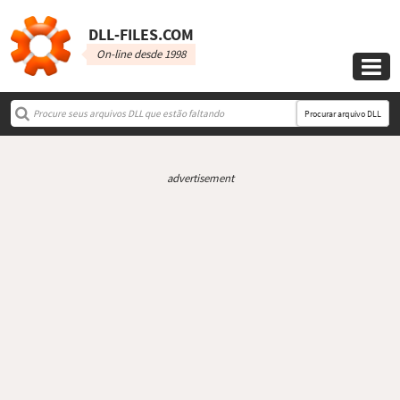
DLL‑FILES.COM
On-line desde 1998

Procurar arquivo DLL
advertisement