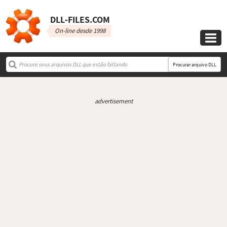
DLL‑FILES.COM
On-line desde 1998

Procurar arquivo DLL
advertisement