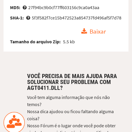
MD5:
27f94bc9b0cf77ff603156c9ca0a43aa
SHA-1:
5f3f582f7ce15b472523a854737fd496af5f7d78
Baixar
Tamanho do arquivo Zip:
5.5 kb
VOCÊ PRECISA DE MAIS AJUDA PARA
SOLUCIONAR SEU PROBLEMA COM
AGT0411.DLL?
Você tem alguma informação que nós não
temos?
Nossa dica ajudou ou ficou faltando alguma
coisa?
Nosso Fórum é o lugar onde você pode obter