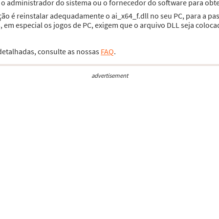
e o administrador do sistema ou o fornecedor do software para obte
ção é reinstalar adequadamente o ai_x64_f.dll no seu PC, para a p
 em especial os jogos de PC, exigem que o arquivo DLL seja coloca
 detalhadas, consulte as nossas
FAQ
.
advertisement