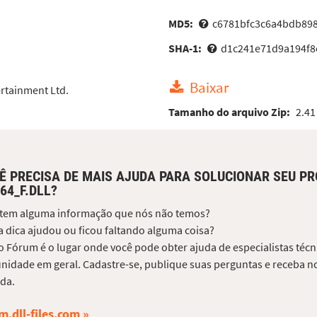
MD5:
c6781bfc3c6a4bdb89
SHA-1:
d1c241e71d9a194f8
Baixar
rtainment Ltd.
Tamanho do arquivo Zip:
2.41
Ê PRECISA DE MAIS AJUDA PARA SOLUCIONAR SEU P
64_F.DLL?
 tem alguma informação que nós não temos?
 dica ajudou ou ficou faltando alguma coisa?
 Fórum é o lugar onde você pode obter ajuda de especialistas técni
idade em geral. Cadastre-se, publique suas perguntas e receba no
da.
m.dll-files.com