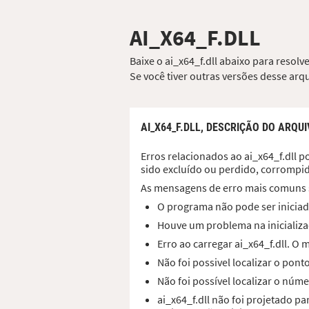
AI_X64_F.DLL
Baixe o ai_x64_f.dll abaixo para resolv
Se você tiver outras versões desse ar
AI_X64_F.DLL,
DESCRIÇÃO DO ARQUI
Erros relacionados ao ai_x64_f.dll p
sido excluído ou perdido, corrompi
As mensagens de erro mais comuns 
O programa não pode ser iniciado
Houve um problema na inicializaç
Erro ao carregar ai_x64_f.dll. 
Não foi possivel localizar o pon
Não foi possível localizar o núme
ai_x64_f.dll não foi projetado 