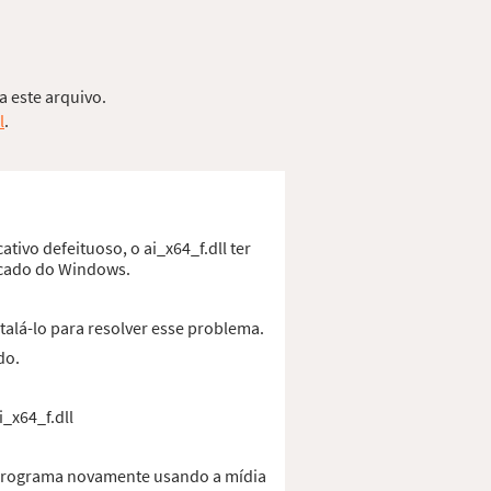
a este arquivo.
l
.
tivo defeituoso, o ai_x64_f.dll ter
ficado do Windows.
talá-lo para resolver esse problema.
do.
i_x64_f.dll
o programa novamente usando a mídia