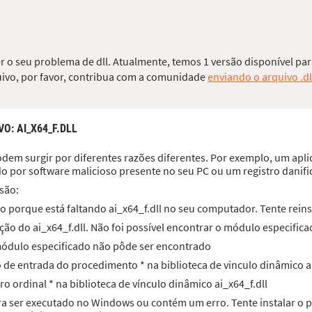
er o seu problema de dll. Atualmente, temos 1 versão disponível par
quivo, por favor, contribua com a comunidade
enviando o arquivo .dl
VO
: AI_X64_F.DLL
odem surgir por diferentes razões diferentes. Por exemplo, um aplica
do por software malicioso presente no seu PC ou um registro dani
são:
 porque está faltando ai_x64_f.dll no seu computador. Tente reins
ão do ai_x64_f.dll. Não foi possível encontrar o módulo especifica
O módulo especificado não pôde ser encontrado
to de entrada do procedimento * na biblioteca de vinculo dinâmico a
ro ordinal * na biblioteca de vínculo dinâmico ai_x64_f.dll
para ser executado no Windows ou contém um erro. Tente instalar 