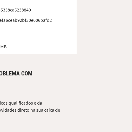
85338ca5238840
efa6ceab92bf30e006bafd2
 MB
ROBLEMA COM
cos qualificados e da
vidades direto na sua caixa de