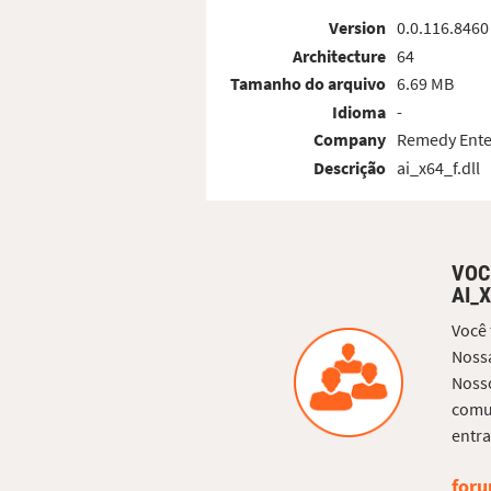
Version
0.0.116.8460
Architecture
64
Tamanho do arquivo
6.69 MB
Idioma
-
Company
Remedy Ente
Descrição
ai_x64_f.dll
VOC
AI_X
Você
Nossa
Nosso
comun
entra
foru