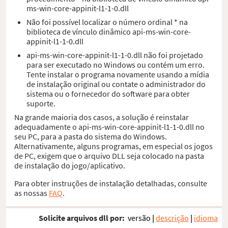
ms-win-core-appinit-l1-1-0.dll
Não foi possível localizar o número ordinal * na
biblioteca de vínculo dinâmico api-ms-win-core-
appinit-l1-1-0.dll
api-ms-win-core-appinit-l1-1-0.dll não foi projetado
para ser executado no Windows ou contém um erro.
Tente instalar o programa novamente usando a mídia
de instalação original ou contate o administrador do
sistema ou o fornecedor do software para obter
suporte.
Na grande maioria dos casos, a solução é reinstalar
adequadamente o api-ms-win-core-appinit-l1-1-0.dll no
seu PC, para a pasta do sistema do Windows.
Alternativamente, alguns programas, em especial os jogos
de PC, exigem que o arquivo DLL seja colocado na pasta
de instalação do jogo/aplicativo.
Para obter instruções de instalação detalhadas, consulte
as nossas
FAQ
.
Solicite arquivos dll por:
versão
|
descrição
|
idioma