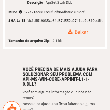
Descrição
ApiSet Stub DLL
MD5:
322a21ae8812d0f0df864fba0d709dcf
SHA-1:
fdc1df519035ce64d37d552a2741aa9b810ce5fc
Baixar
Tamanho do arquivo Zip:
2.1 kb
VOCÊ PRECISA DE MAIS AJUDA PARA
SOLUCIONAR SEU PROBLEMA COM
API-MS-WIN-CORE-APPINIT-L1-1-
0.DLL?
Você tem alguma informação que nós não
temos?
Nossa dica ajudou ou ficou faltando alguma
coisa?