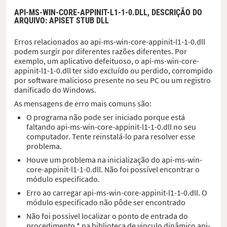
API-MS-WIN-CORE-APPINIT-L1-1-0.DLL,
DESCRIÇÃO DO
ARQUIVO
: APISET STUB DLL
Erros relacionados ao api-ms-win-core-appinit-l1-1-0.dll
podem surgir por diferentes razões diferentes. Por
exemplo, um aplicativo defeituoso, o api-ms-win-core-
appinit-l1-1-0.dll ter sido excluído ou perdido, corrompido
por software malicioso presente no seu PC ou um registro
danificado do Windows.
As mensagens de erro mais comuns são:
O programa não pode ser iniciado porque está
faltando api-ms-win-core-appinit-l1-1-0.dll no seu
computador. Tente reinstalá-lo para resolver esse
problema.
Houve um problema na inicialização do api-ms-win-
core-appinit-l1-1-0.dll. Não foi possível encontrar o
módulo especificado.
Erro ao carregar api-ms-win-core-appinit-l1-1-0.dll. O
módulo especificado não pôde ser encontrado
Não foi possivel localizar o ponto de entrada do
procedimento * na biblioteca de vinculo dinâmico api-