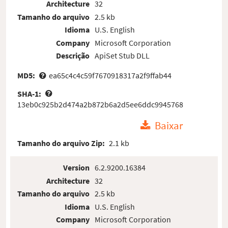
Architecture
32
Tamanho do arquivo
2.5 kb
Idioma
U.S. English
Company
Microsoft Corporation
Descrição
ApiSet Stub DLL
MD5:
ea65c4c4c59f7670918317a2f9ffab44
SHA-1:
13eb0c925b2d474a2b872b6a2d5ee6ddc9945768
Baixar
Tamanho do arquivo Zip:
2.1 kb
Version
6.2.9200.16384
Architecture
32
Tamanho do arquivo
2.5 kb
Idioma
U.S. English
Company
Microsoft Corporation