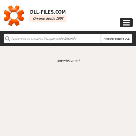
DLL‑FILES.COM
On-line desde 1998

Procurar arquivo DLL
advertisement