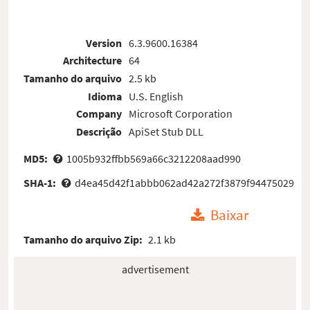
Version
6.3.9600.16384
Architecture
64
Tamanho do arquivo
2.5 kb
Idioma
U.S. English
Company
Microsoft Corporation
Descrição
ApiSet Stub DLL
MD5:
1005b932ffbb569a66c3212208aad990
SHA-1:
d4ea45d42f1abbb062ad42a272f3879f94475029
Baixar
Tamanho do arquivo Zip:
2.1 kb
advertisement