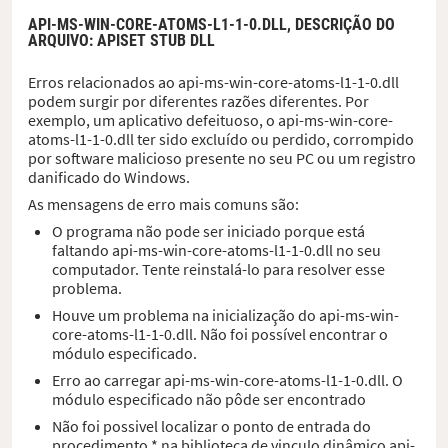
API-MS-WIN-CORE-ATOMS-L1-1-0.DLL,
DESCRIÇÃO DO
ARQUIVO
: APISET STUB DLL
Erros relacionados ao api-ms-win-core-atoms-l1-1-0.dll
podem surgir por diferentes razões diferentes. Por
exemplo, um aplicativo defeituoso, o api-ms-win-core-
atoms-l1-1-0.dll ter sido excluído ou perdido, corrompido
por software malicioso presente no seu PC ou um registro
danificado do Windows.
As mensagens de erro mais comuns são:
O programa não pode ser iniciado porque está
faltando api-ms-win-core-atoms-l1-1-0.dll no seu
computador. Tente reinstalá-lo para resolver esse
problema.
Houve um problema na inicialização do api-ms-win-
core-atoms-l1-1-0.dll. Não foi possível encontrar o
módulo especificado.
Erro ao carregar api-ms-win-core-atoms-l1-1-0.dll. O
módulo especificado não pôde ser encontrado
Não foi possivel localizar o ponto de entrada do
procedimento * na biblioteca de vinculo dinâmico api-