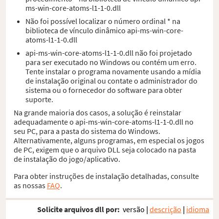
ms-win-core-atoms-l1-1-0.dll
Não foi possível localizar o número ordinal * na
biblioteca de vínculo dinâmico api-ms-win-core-
atoms-l1-1-0.dll
api-ms-win-core-atoms-l1-1-0.dll não foi projetado
para ser executado no Windows ou contém um erro.
Tente instalar o programa novamente usando a mídia
de instalação original ou contate o administrador do
sistema ou o fornecedor do software para obter
suporte.
Na grande maioria dos casos, a solução é reinstalar
adequadamente o api-ms-win-core-atoms-l1-1-0.dll no
seu PC, para a pasta do sistema do Windows.
Alternativamente, alguns programas, em especial os jogos
de PC, exigem que o arquivo DLL seja colocado na pasta
de instalação do jogo/aplicativo.
Para obter instruções de instalação detalhadas, consulte
as nossas
FAQ
.
Solicite arquivos dll por:
versão
|
descrição
|
idioma