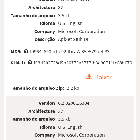
Architecture
32
Tamanho do arquivo
3.5 kb
Idioma
U.S. English
Company
Microsoft Corporation
Descrição
ApiSet Stub DLL
MD5:
f9964c690ecbe02dbca7a85e579beb33
SHA-1:
f93d202728d5b40775a3777fb3a90711fc68b679
Baixar
Tamanho do arquivo Zip:
2.2 kb
Version
6.2.9200.16384
Architecture
32
Tamanho do arquivo
3.5 kb
Idioma
U.S. English
Company
Microsoft Corporation