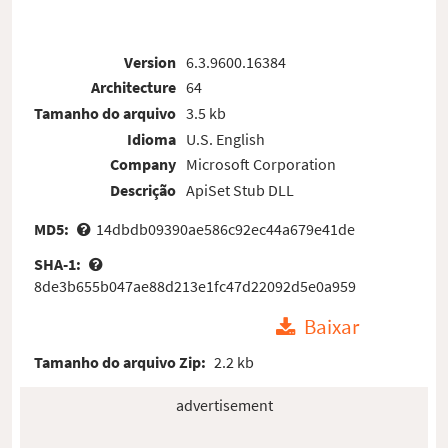
Version
6.3.9600.16384
Architecture
64
Tamanho do arquivo
3.5 kb
Idioma
U.S. English
Company
Microsoft Corporation
Descrição
ApiSet Stub DLL
MD5:
14dbdb09390ae586c92ec44a679e41de
SHA-1:
8de3b655b047ae88d213e1fc47d22092d5e0a959
Baixar
Tamanho do arquivo Zip:
2.2 kb
advertisement