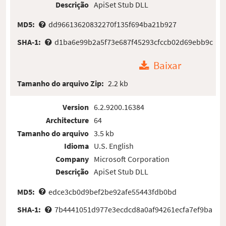
Descrição
ApiSet Stub DLL
MD5:
dd96613620832270f135f694ba21b927
SHA-1:
d1ba6e99b2a5f73e687f45293cfccb02d69ebb9c
Baixar
Tamanho do arquivo Zip:
2.2 kb
Version
6.2.9200.16384
Architecture
64
Tamanho do arquivo
3.5 kb
Idioma
U.S. English
Company
Microsoft Corporation
Descrição
ApiSet Stub DLL
MD5:
edce3cb0d9bef2be92afe55443fdb0bd
SHA-1:
7b4441051d977e3ecdcd8a0af94261ecfa7ef9ba