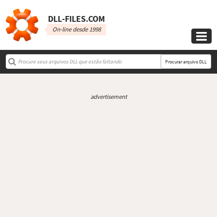
DLL‑FILES.COM
On-line desde 1998

Procurar arquivo DLL
advertisement