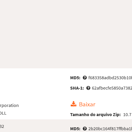
MD5:
f683358adbd2530b10
SHA-1:
62afbecfe5850a738
Baixar
rporation
 DLL
Tamanho do arquivo Zip:
10.7
32
MD5:
2b20bc164f817ffbba