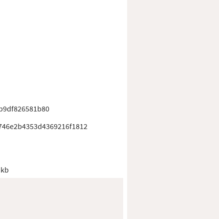
b9df826581b80
746e2b4353d4369216f1812
 kb