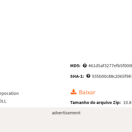
MD5:
461d5af3277efb5f000
SHA-1:
935b00c88c2065f98
Baixar
rporation
 DLL
Tamanho do arquivo Zip:
10.8
advertisement