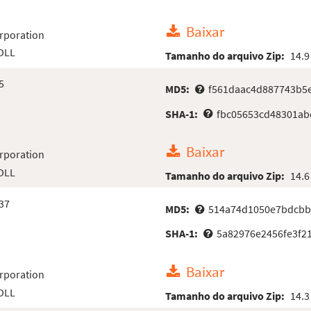
Baixar
rporation
 DLL
Tamanho do arquivo Zip:
14.9
5
MD5:
f561daac4d887743b5
SHA-1:
fbc05653cd48301ab
Baixar
rporation
 DLL
Tamanho do arquivo Zip:
14.6
37
MD5:
514a74d1050e7bdcbb
SHA-1:
5a82976e2456fe3f2
Baixar
rporation
 DLL
Tamanho do arquivo Zip:
14.3