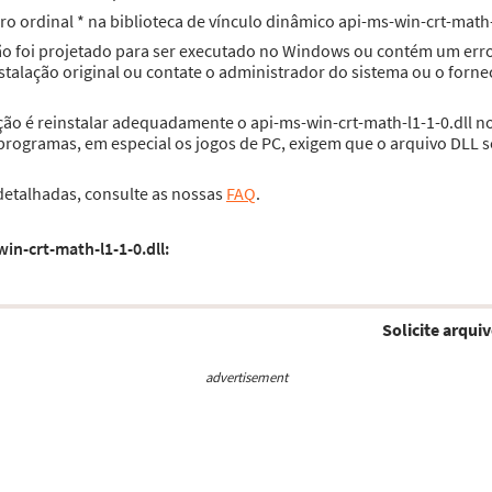
ro ordinal * na biblioteca de vínculo dinâmico api-ms-win-crt-math-
não foi projetado para ser executado no Windows ou contém um erro
talação original ou contate o administrador do sistema ou o forne
ção é reinstalar adequadamente o api-ms-win-crt-math-l1-1-0.dll no
rogramas, em especial os jogos de PC, exigem que o arquivo DLL se
 detalhadas, consulte as nossas
FAQ
.
in-crt-math-l1-1-0.dll:
Solicite arquiv
advertisement