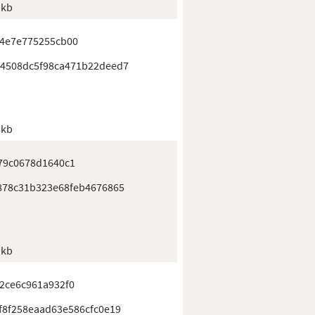
 kb
4e7e775255cb00
4508dc5f98ca471b22deed7
 kb
79c0678d1640c1
878c31b323e68feb4676865
 kb
2ce6c961a932f0
f8f258eaad63e586cfc0e19