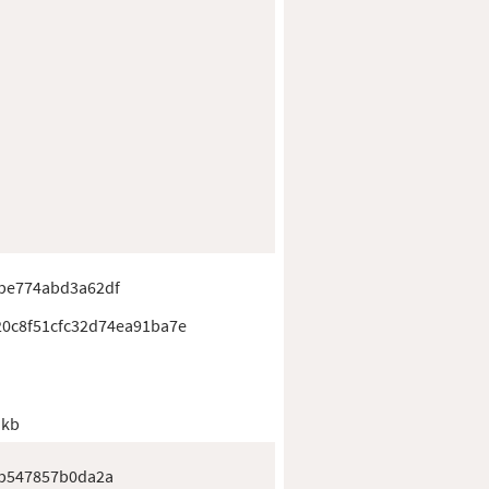
be774abd3a62df
20c8f51cfc32d74ea91ba7e
 kb
1b547857b0da2a