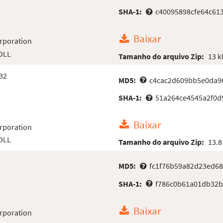
SHA-1:
c40095898cfe64c61
Baixar
rporation
 DLL
Tamanho do arquivo Zip:
13 k
32
MD5:
c4cac2d609bb5e0da9
SHA-1:
51a264ce4545a2f0d
Baixar
rporation
 DLL
Tamanho do arquivo Zip:
13.8
MD5:
fc1f76b59a82d23ed68
SHA-1:
f786c0b61a01db32b
Baixar
rporation