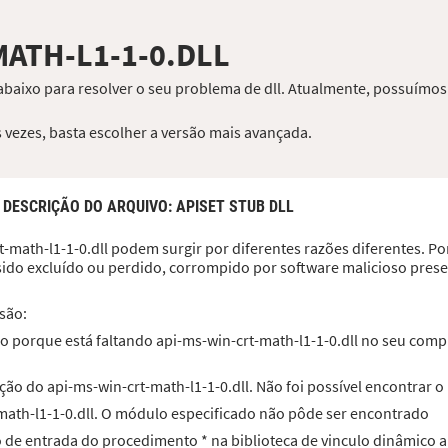
MATH-L1-1-0.DLL
 abaixo para resolver o seu problema de dll. Atualmente, possuímos
 vezes, basta escolher a versão mais avançada.
,
DESCRIÇÃO DO ARQUIVO
: APISET STUB DLL
-math-l1-1-0.dll podem surgir por diferentes razões diferentes. Po
r sido excluído ou perdido, corrompido por software malicioso pres
são:
 porque está faltando api-ms-win-crt-math-l1-1-0.dll no seu compu
ão do api-ms-win-crt-math-l1-1-0.dll. Não foi possível encontrar 
-math-l1-1-0.dll. O módulo especificado não pôde ser encontrado
to de entrada do procedimento * na biblioteca de vinculo dinâmico a