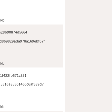
 kb
e28b90874d5664
d869829ada978a169ebf07f
 kb
1f422fb571c351
15316a85301460c6af389d7
 kb