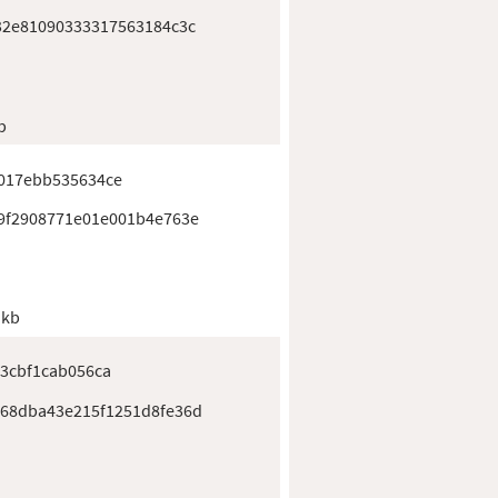
32e81090333317563184c3c
b
017ebb535634ce
9f2908771e01e001b4e763e
 kb
3cbf1cab056ca
68dba43e215f1251d8fe36d