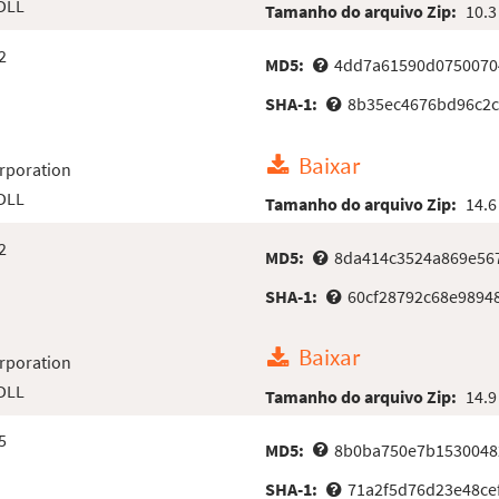
 DLL
Tamanho do arquivo Zip:
10.3
2
MD5:
4dd7a61590d0750070
SHA-1:
8b35ec4676bd96c2c
Baixar
rporation
 DLL
Tamanho do arquivo Zip:
14.6
2
MD5:
8da414c3524a869e56
SHA-1:
60cf28792c68e9894
Baixar
rporation
 DLL
Tamanho do arquivo Zip:
14.9
5
MD5:
8b0ba750e7b1530048
SHA-1:
71a2f5d76d23e48ce