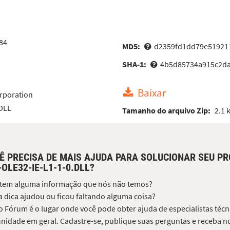
84
MD5:
d2359fd1dd79e51921
SHA-1:
4b5d85734a915c2da
Baixar
rporation
 DLL
Tamanho do arquivo Zip:
2.1 
Ê PRECISA DE MAIS AJUDA PARA SOLUCIONAR SEU P
-OLE32-IE-L1-1-0.DLL?
 tem alguma informação que nós não temos?
 dica ajudou ou ficou faltando alguma coisa?
 Fórum é o lugar onde você pode obter ajuda de especialistas técni
idade em geral. Cadastre-se, publique suas perguntas e receba no