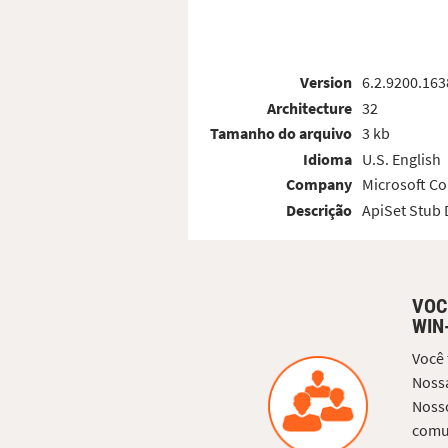
Version
6.2.9200.163
Architecture
32
Tamanho do arquivo
3 kb
Idioma
U.S. English
Company
Microsoft Co
Descrição
ApiSet Stub
VOC
WIN
Você
Nossa
Nosso
comun