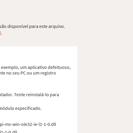
são disponível para este arquivo.
l
.
r exemplo, um aplicativo defeituoso,
nte no seu PC ou um registro
tador. Tente reinstalá-lo para
 módulo especificado.
pi-ms-win-ole32-ie-l1-1-0.dll
1-1-0.dll