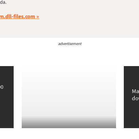
da.
m.dll-files.com
advertisement
00
Ma
do