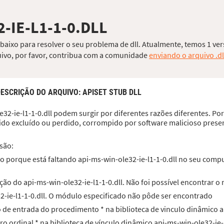
-IE-L1-1-0.DLL
 abaixo para resolver o seu problema de dll. Atualmente, temos 1 ver
quivo, por favor, contribua com a comunidade
enviando o arquivo .dl
DESCRIÇÃO DO ARQUIVO
: APISET STUB DLL
32-ie-l1-1-0.dll podem surgir por diferentes razões diferentes. Po
 sido excluído ou perdido, corrompido por software malicioso prese
são:
 porque está faltando api-ms-win-ole32-ie-l1-1-0.dll no seu compu
ão do api-ms-win-ole32-ie-l1-1-0.dll. Não foi possível encontrar o
2-ie-l1-1-0.dll. O módulo especificado não pôde ser encontrado
to de entrada do procedimento * na biblioteca de vinculo dinâmico a
ro ordinal * na biblioteca de vínculo dinâmico api-ms-win-ole32-ie-l