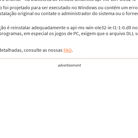
não foi projetado para ser executado no Windows ou contém um erro
talação original ou contate o administrador do sistema ou o forne
ção é reinstalar adequadamente o api-ms-win-ole32-ie-l1-1-0.dll no
rogramas, em especial os jogos de PC, exigem que o arquivo DLL se
 detalhadas, consulte as nossas
FAQ
.
advertisement