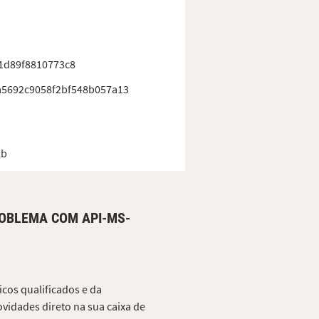
1d89f8810773c8
5692c9058f2bf548b057a13
kb
ROBLEMA COM API-MS-
cos qualificados e da
vidades direto na sua caixa de