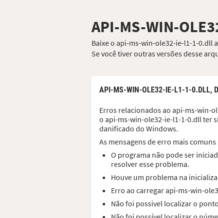
API-MS-WIN-OLE32
Baixe o api-ms-win-ole32-ie-l1-1-0.dll
Se você tiver outras versões desse ar
API-MS-WIN-OLE32-IE-L1-1-0.DLL,
Erros relacionados ao api-ms-win-ole
o api-ms-win-ole32-ie-l1-1-0.dll ter
danificado do Windows.
As mensagens de erro mais comuns 
O programa não pode ser iniciado
resolver esse problema.
Houve um problema na inicializaç
Erro ao carregar api-ms-win-ole3
Não foi possivel localizar o pon
Não foi possível localizar o núme