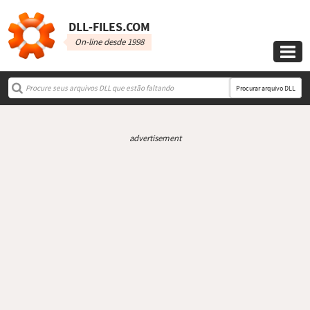
DLL‑FILES.COM
On-line desde 1998

Procurar arquivo DLL
advertisement