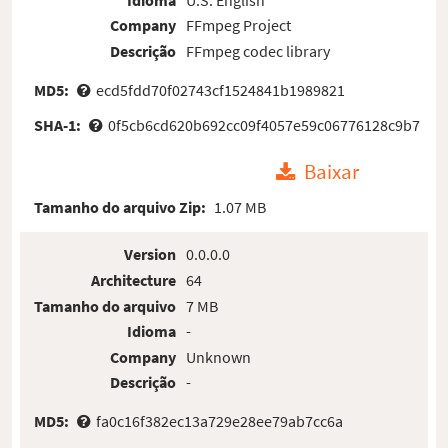
Company
FFmpeg Project
Descrição
FFmpeg codec library
MD5:
ecd5fdd70f02743cf1524841b1989821
SHA-1:
0f5cb6cd620b692cc09f4057e59c06776128c9b7
Baixar
Tamanho do arquivo Zip:
1.07 MB
Version
0.0.0.0
Architecture
64
Tamanho do arquivo
7 MB
Idioma
-
Company
Unknown
Descrição
-
MD5:
fa0c16f382ec13a729e28ee79ab7cc6a