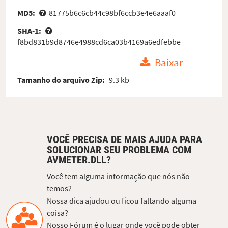
MD5:
81775b6c6cb44c98bf6ccb3e4e6aaaf0
SHA-1:
f8bd831b9d8746e4988cd6ca03b4169a6edfebbe
Baixar
Tamanho do arquivo Zip:
9.3 kb
VOCÊ PRECISA DE MAIS AJUDA PARA
SOLUCIONAR SEU PROBLEMA COM
AVMETER.DLL?
Você tem alguma informação que nós não
temos?
Nossa dica ajudou ou ficou faltando alguma
coisa?
Nosso Fórum é o lugar onde você pode obter