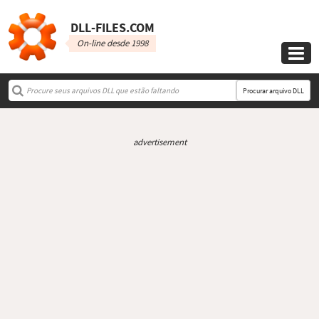
DLL‑FILES.COM
On-line desde 1998

Procurar arquivo DLL
advertisement