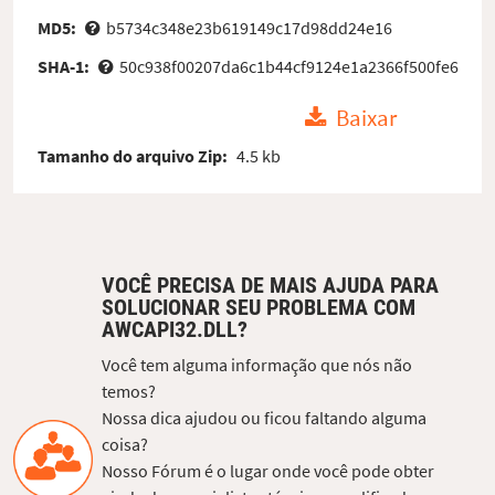
MD5:
b5734c348e23b619149c17d98dd24e16
SHA-1:
50c938f00207da6c1b44cf9124e1a2366f500fe6
Baixar
Tamanho do arquivo Zip:
4.5 kb
VOCÊ PRECISA DE MAIS AJUDA PARA
SOLUCIONAR SEU PROBLEMA COM
AWCAPI32.DLL?
Você tem alguma informação que nós não
temos?
Nossa dica ajudou ou ficou faltando alguma
coisa?
Nosso Fórum é o lugar onde você pode obter