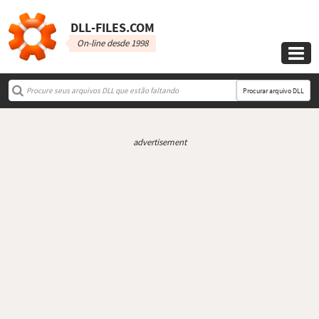
DLL‑FILES.COM
On-line desde 1998

Procurar arquivo DLL
advertisement