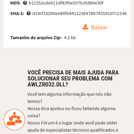
MD5:
b11552cde011df83f0e597b35889e30f
SHA-1:
d19cf10200ee84fb8412236978b783591d7c2146
Baixar
Tamanho do arquivo Zip:
4.2 kb
VOCÊ PRECISA DE MAIS AJUDA PARA
SOLUCIONAR SEU PROBLEMA COM
AWLZRD32.DLL?
Você tem alguma informação que nós não
temos?
Nossa dica ajudou ou ficou faltando alguma
coisa?
Nosso Fórum é o lugar onde você pode obter
ajuda de especialistas técnicos qualificados e