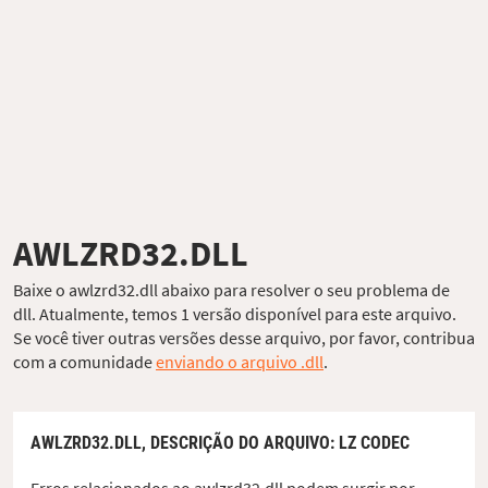
AWLZRD32.DLL
Baixe o awlzrd32.dll abaixo para resolver o seu problema de
dll. Atualmente, temos 1 versão disponível para este arquivo.
Se você tiver outras versões desse arquivo, por favor, contribua
com a comunidade
enviando o arquivo .dll
.
AWLZRD32.DLL,
DESCRIÇÃO DO ARQUIVO
: LZ CODEC
Erros relacionados ao awlzrd32.dll podem surgir por