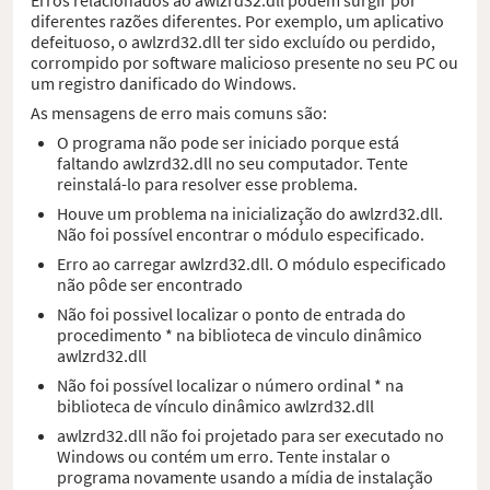
diferentes razões diferentes. Por exemplo, um aplicativo
defeituoso, o awlzrd32.dll ter sido excluído ou perdido,
corrompido por software malicioso presente no seu PC ou
um registro danificado do Windows.
As mensagens de erro mais comuns são:
O programa não pode ser iniciado porque está
faltando awlzrd32.dll no seu computador. Tente
reinstalá-lo para resolver esse problema.
Houve um problema na inicialização do awlzrd32.dll.
Não foi possível encontrar o módulo especificado.
Erro ao carregar awlzrd32.dll. O módulo especificado
não pôde ser encontrado
Não foi possivel localizar o ponto de entrada do
procedimento * na biblioteca de vinculo dinâmico
awlzrd32.dll
Não foi possível localizar o número ordinal * na
biblioteca de vínculo dinâmico awlzrd32.dll
awlzrd32.dll não foi projetado para ser executado no
Windows ou contém um erro. Tente instalar o
programa novamente usando a mídia de instalação