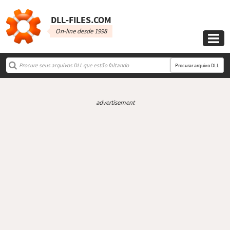
DLL‑FILES.COM
On-line desde 1998

Procurar arquivo DLL
advertisement