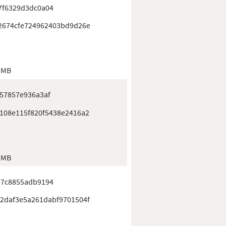
7f6329d3dc0a04
2674cfe724962403bd9d26e
 MB
57857e936a3af
108e115f820f5438e2416a2
 MB
57c8855adb9194
2daf3e5a261dabf9701504f