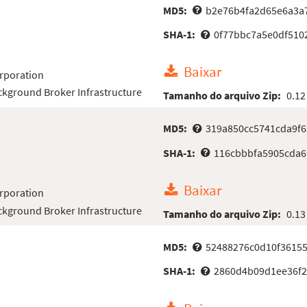
MD5:
b2e76b4fa2d65e6a3a
SHA-1:
0f77bbc7a5e0df510
Baixar
rporation
kground Broker Infrastructure
Tamanho do arquivo Zip:
0.12
MD5:
319a850cc5741cda9f6
SHA-1:
116cbbbfa5905cda6
Baixar
rporation
kground Broker Infrastructure
Tamanho do arquivo Zip:
0.13
MD5:
52488276c0d10f3615
SHA-1:
2860d4b09d1ee36f2