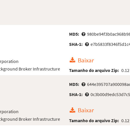
MD5:
980be94f3b0ac968b9
SHA-1:
e7b5833f8346f5d1c
Baixar
rporation
kground Broker Infrastructure
Tamanho do arquivo Zip:
0.12
MD5:
644e395707a900098a
SHA-1:
0c3b00d9edc53d7c5
Baixar
rporation
kground Broker Infrastructure
Tamanho do arquivo Zip:
0.12