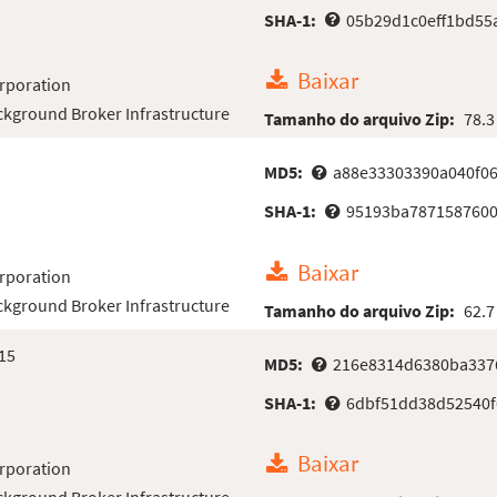
SHA-1:
05b29d1c0eff1bd55
Baixar
rporation
kground Broker Infrastructure
Tamanho do arquivo Zip:
78.3
MD5:
a88e33303390a040f0
SHA-1:
95193ba7871587600
Baixar
rporation
kground Broker Infrastructure
Tamanho do arquivo Zip:
62.7
15
MD5:
216e8314d6380ba337
SHA-1:
6dbf51dd38d52540f
Baixar
rporation
kground Broker Infrastructure