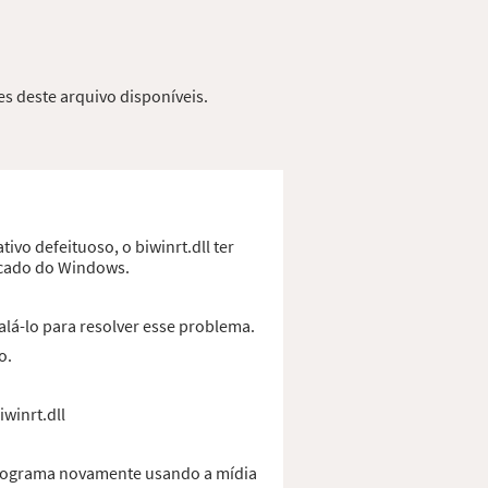
es deste arquivo disponíveis.
ivo defeituoso, o biwinrt.dll ter
ficado do Windows.
alá-lo para resolver esse problema.
o.
winrt.dll
 programa novamente usando a mídia