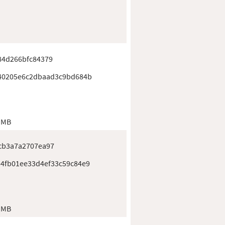
84d266bfc84379
40205e6c2dbaad3c9bd684b
 MB
cb3a7a2707ea97
4fb01ee33d4ef33c59c84e9
 MB