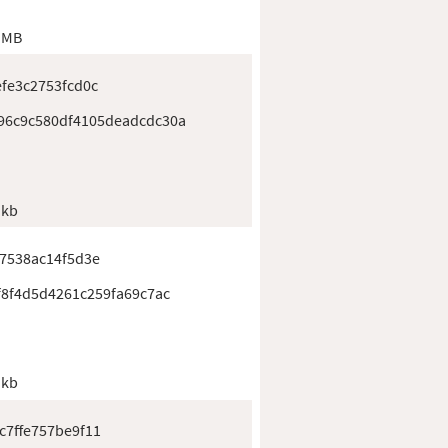
 MB
fe3c2753fcd0c
96c9c580df4105deadcdc30a
 kb
7538ac14f5d3e
f8f4d5d4261c259fa69c7ac
 kb
7ffe757be9f11