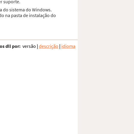
r suporte.
sta do sistema do Windows.
do na pasta de instalação do
os dll por:
versão
|
descrição
|
idioma