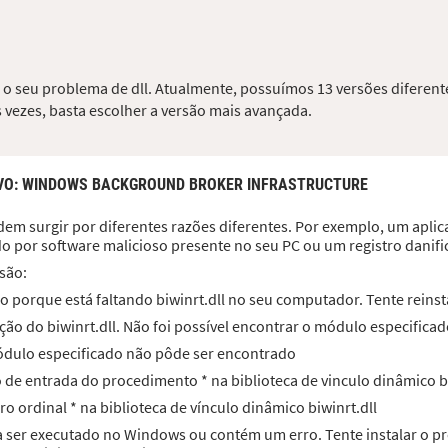
er o seu problema de dll. Atualmente, possuímos 13 versões diferent
 vezes, basta escolher a versão mais avançada.
VO
: WINDOWS BACKGROUND BROKER INFRASTRUCTURE
dem surgir por diferentes razões diferentes. Por exemplo, um aplicat
do por software malicioso presente no seu PC ou um registro dani
são:
 porque está faltando biwinrt.dll no seu computador. Tente reinst
ão do biwinrt.dll. Não foi possível encontrar o módulo especificad
 módulo especificado não pôde ser encontrado
to de entrada do procedimento * na biblioteca de vinculo dinâmico bi
ro ordinal * na biblioteca de vínculo dinâmico biwinrt.dll
ara ser executado no Windows ou contém um erro. Tente instalar o