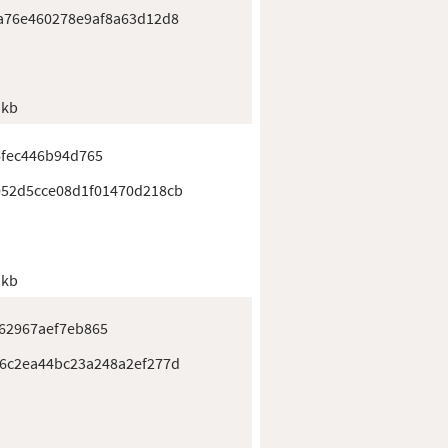
a76e460278e9af8a63d12d8
 kb
6fec446b94d765
52d5cce08d1f01470d218cb
 kb
62967aef7eb865
6c2ea44bc23a248a2ef277d