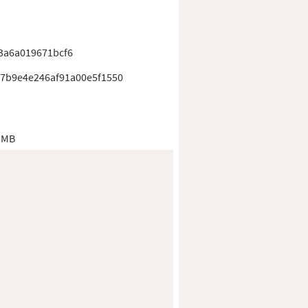
3a6a019671bcf6
7b9e4e246af91a00e5f1550
 MB