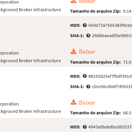
Baixar
rporation
kground Broker Infrastructure
Tamanho do arquivo Zip:
0.14
MD5:
0e9d73a7505383f9cbe
SHA-1:
29d6baead05e9bb1
Baixar
rporation
kground Broker Infrastructure
Tamanho do arquivo Zip:
71.6
MD5:
88193d25ef7fbdf391d
SHA-1:
c0ce56c4bbf749501
Baixar
rporation
kground Broker Infrastructure
Tamanho do arquivo Zip:
66.5
MD5:
4943a9bde8bc0b5537c