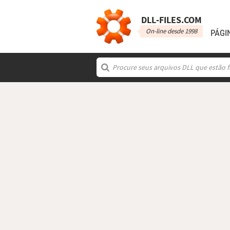
DLL‑FILES.COM
On-line desde 1998
PÁGI