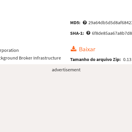
MD5:
29a64db5d5d8af6842
SHA-1:
6f8de85aa67a8b7d8
Baixar
rporation
kground Broker Infrastructure
Tamanho do arquivo Zip:
0.13
advertisement