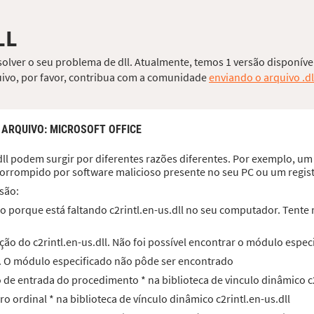
LL
esolver o seu problema de dll. Atualmente, temos 1 versão disponíve
quivo, por favor, contribua com a comunidade
enviando o arquivo .dl
 ARQUIVO
: MICROSOFT OFFICE
dll podem surgir por diferentes razões diferentes. Por exemplo, um a
, corrompido por software malicioso presente no seu PC ou um regi
são:
 porque está faltando c2rintl.en-us.dll no seu computador. Tente r
ão do c2rintl.en-us.dll. Não foi possível encontrar o módulo espec
ll. O módulo especificado não pôde ser encontrado
o de entrada do procedimento * na biblioteca de vinculo dinâmico c2
ro ordinal * na biblioteca de vínculo dinâmico c2rintl.en-us.dll