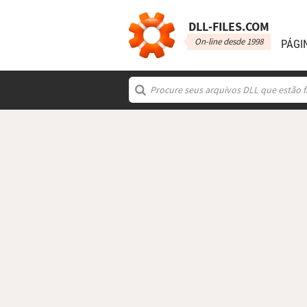
DLL‑FILES.COM
On-line desde 1998
PÁGI