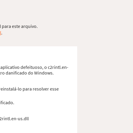
l para este arquivo.
l
.
plicativo defeituoso, o c2rintl.en-
stro danificado do Windows.
einstalá-lo para resolver esse
ificado.
rintl.en-us.dll