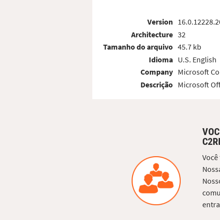
Version
16.0.12228.
Architecture
32
Tamanho do arquivo
45.7 kb
Idioma
U.S. English
Company
Microsoft Co
Descrição
Microsoft Of
VOC
C2R
Você
Nossa
Nosso
comun
entra