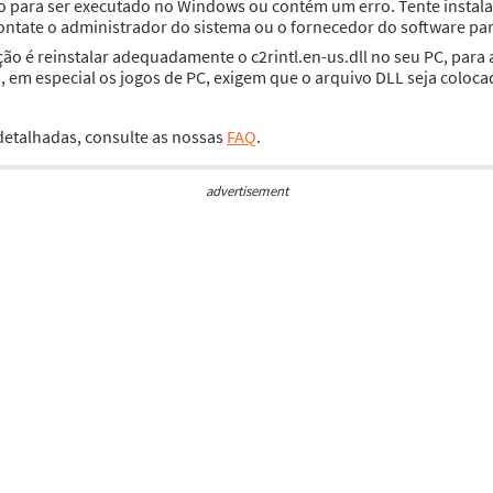
tado para ser executado no Windows ou contém um erro. Tente inst
contate o administrador do sistema ou o fornecedor do software par
ção é reinstalar adequadamente o c2rintl.en-us.dll no seu PC, para
 em especial os jogos de PC, exigem que o arquivo DLL seja coloca
 detalhadas, consulte as nossas
FAQ
.
advertisement