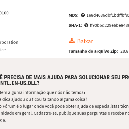
20100
MD5:
1e8d4686dbf1bdffbf9
SHA-1:
ff90b5d229e6be848
Baixar
rporation
fice
Tamanho do arquivo Zip:
28.8
Ê PRECISA DE MAIS AJUDA PARA SOLUCIONAR SEU P
INTL.EN-US.DLL?
 tem alguma informação que nós não temos?
 dica ajudou ou ficou faltando alguma coisa?
 Fórum é o lugar onde você pode obter ajuda de especialistas técni
idade em geral. Cadastre-se, publique suas perguntas e receba no
da.