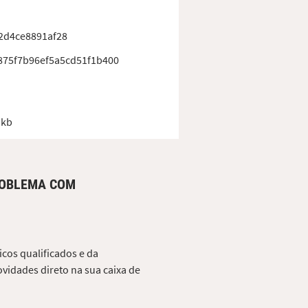
2d4ce8891af28
875f7b96ef5a5cd51f1b400
 kb
ROBLEMA COM
cos qualificados e da
vidades direto na sua caixa de