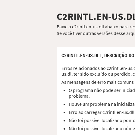
C2RINTL.EN-US.D
Baixe o c2rintl.en-us.dll abaixo para r
Se você tiver outras versões desse ar
C2RINTL.EN-US.DLL,
DESCRIÇÃO DO
Erros relacionados ao c2rintl.en-us.
us.dll ter sido excluído ou perdido
As mensagens de erro mais comuns 
O programa não pode ser iniciado
problema.
Houve um problema na inicializaç
Erro ao carregar c2rintl.en-us.d
Não foi possivel localizar o pont
Não foi possível localizar o núme