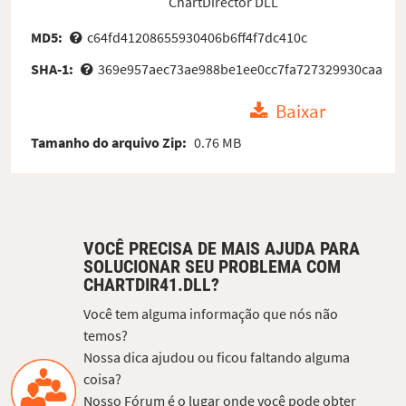
ChartDirector DLL
MD5:
c64fd41208655930406b6ff4f7dc410c
SHA-1:
369e957aec73ae988be1ee0cc7fa727329930caa
Baixar
Tamanho do arquivo Zip:
0.76 MB
VOCÊ PRECISA DE MAIS AJUDA PARA
SOLUCIONAR SEU PROBLEMA COM
CHARTDIR41.DLL?
Você tem alguma informação que nós não
temos?
Nossa dica ajudou ou ficou faltando alguma
coisa?
Nosso Fórum é o lugar onde você pode obter