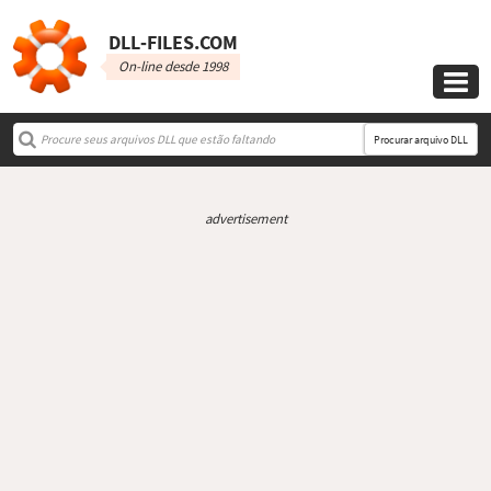
DLL‑FILES.COM
On-line desde 1998

Procurar arquivo DLL
advertisement