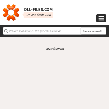
DLL‑FILES.COM
On-line desde 1998

Procurar arquivo DLL
advertisement