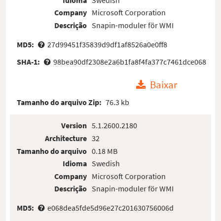
Company
Microsoft Corporation
Descrição
Snapin-moduler för WMI
MD5:
27d99451f35839d9df1af8526a0e0ff8
SHA-1:
98bea90df2308e2a6b1fa8f4fa377c7461dce068
Baixar
Tamanho do arquivo Zip:
76.3 kb
Version
5.1.2600.2180
Architecture
32
Tamanho do arquivo
0.18 MB
Idioma
Swedish
Company
Microsoft Corporation
Descrição
Snapin-moduler för WMI
MD5:
e068dea5fde5d96e27c201630756006d