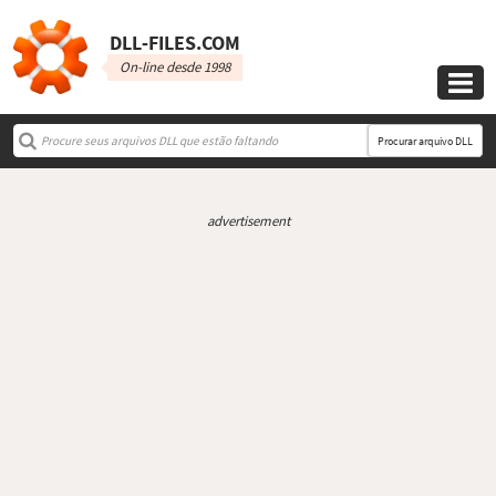
DLL‑FILES.COM
On-line desde 1998

Procurar arquivo DLL
advertisement