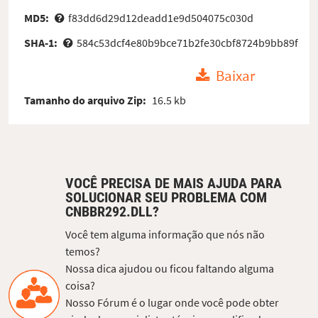
MD5:
f83dd6d29d12deadd1e9d504075c030d
SHA-1:
584c53dcf4e80b9bce71b2fe30cbf8724b9bb89f
Baixar
Tamanho do arquivo Zip:
16.5 kb
VOCÊ PRECISA DE MAIS AJUDA PARA
SOLUCIONAR SEU PROBLEMA COM
CNBBR292.DLL?
Você tem alguma informação que nós não
temos?
Nossa dica ajudou ou ficou faltando alguma
coisa?
Nosso Fórum é o lugar onde você pode obter