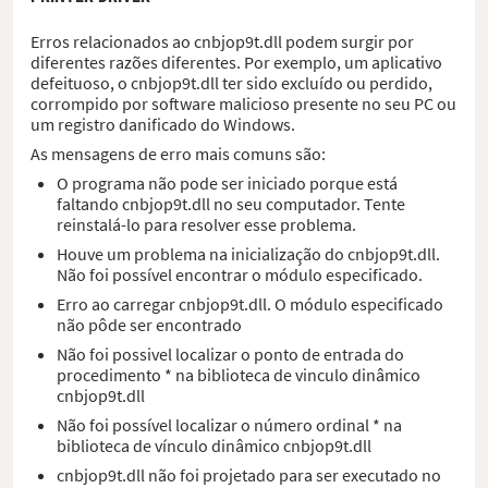
Erros relacionados ao cnbjop9t.dll podem surgir por
diferentes razões diferentes. Por exemplo, um aplicativo
defeituoso, o cnbjop9t.dll ter sido excluído ou perdido,
corrompido por software malicioso presente no seu PC ou
um registro danificado do Windows.
As mensagens de erro mais comuns são:
O programa não pode ser iniciado porque está
faltando cnbjop9t.dll no seu computador. Tente
reinstalá-lo para resolver esse problema.
Houve um problema na inicialização do cnbjop9t.dll.
Não foi possível encontrar o módulo especificado.
Erro ao carregar cnbjop9t.dll. O módulo especificado
não pôde ser encontrado
Não foi possivel localizar o ponto de entrada do
procedimento * na biblioteca de vinculo dinâmico
cnbjop9t.dll
Não foi possível localizar o número ordinal * na
biblioteca de vínculo dinâmico cnbjop9t.dll
cnbjop9t.dll não foi projetado para ser executado no