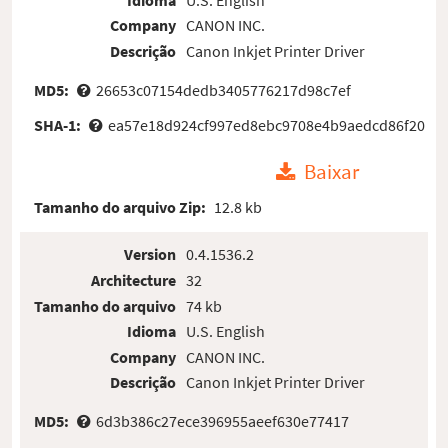
Company
CANON INC.
Descrição
Canon Inkjet Printer Driver
MD5:
26653c07154dedb3405776217d98c7ef
SHA-1:
ea57e18d924cf997ed8ebc9708e4b9aedcd86f20
Baixar
Tamanho do arquivo Zip:
12.8 kb
Version
0.4.1536.2
Architecture
32
Tamanho do arquivo
74 kb
Idioma
U.S. English
Company
CANON INC.
Descrição
Canon Inkjet Printer Driver
MD5:
6d3b386c27ece396955aeef630e77417