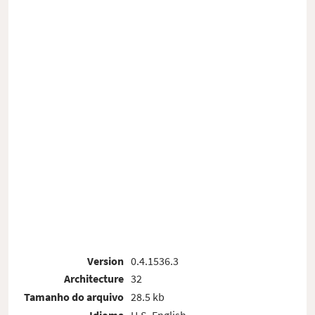
Version
0.4.1536.3
Architecture
32
Tamanho do arquivo
28.5 kb
Idioma
U.S. English