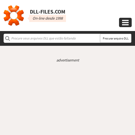
DLL‑FILES.COM
On-line desde 1998

Procurar arquivo DLL
advertisement