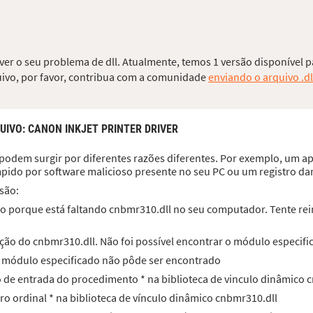
ver o seu problema de dll. Atualmente, temos 1 versão disponível p
quivo, por favor, contribua com a comunidade
enviando o arquivo .dl
UIVO
: CANON INKJET PRINTER DRIVER
podem surgir por diferentes razões diferentes. Por exemplo, um ap
mpido por software malicioso presente no seu PC ou um registro d
são:
o porque está faltando cnbmr310.dll no seu computador. Tente rein
ção do cnbmr310.dll. Não foi possível encontrar o módulo especifi
O módulo especificado não pôde ser encontrado
to de entrada do procedimento * na biblioteca de vinculo dinâmico 
ero ordinal * na biblioteca de vínculo dinâmico cnbmr310.dll