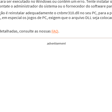
 para ser executado no Windows ou contém um erro. Tente instala
contate o administrador do sistema ou o fornecedor do software par
ção é reinstalar adequadamente o cnbmr310.dll no seu PC, para a 
 em especial os jogos de PC, exigem que o arquivo DLL seja coloca
 detalhadas, consulte as nossas
FAQ
.
advertisement