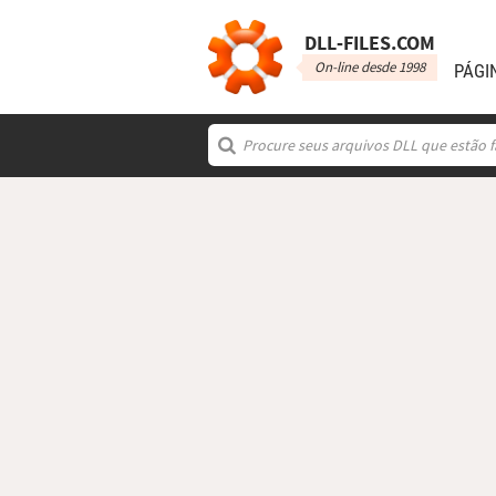
DLL‑FILES.COM
On-line desde 1998
PÁGI