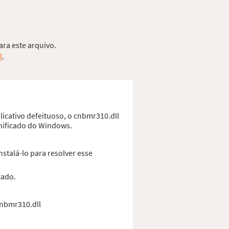
ara este arquivo.
l
.
licativo defeituoso, o cnbmr310.dll
anificado do Windows.
stalá-lo para resolver esse
cado.
cnbmr310.dll