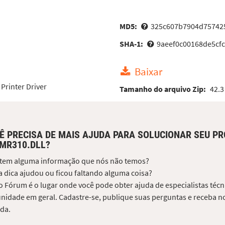
MD5:
325c607b7904d75742
SHA-1:
9aeef0c00168de5cf
Baixar
 Printer Driver
Tamanho do arquivo Zip:
42.3
Ê PRECISA DE MAIS AJUDA PARA SOLUCIONAR SEU P
MR310.DLL?
 tem alguma informação que nós não temos?
 dica ajudou ou ficou faltando alguma coisa?
 Fórum é o lugar onde você pode obter ajuda de especialistas técni
idade em geral. Cadastre-se, publique suas perguntas e receba no
da.