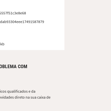
5557f51c3e8e68
cdab93304eee17491587879
 kb
ROBLEMA COM
cos qualificados e da
vidades direto na sua caixa de