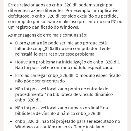
Erros relacionados ao cnbp_326.dll podem surgir por
diferentes razões diferentes. Por exemplo, um aplicativo
defeituoso, o cnbp_326.dll ter sido excluído ou perdido,
corrompido por software malicioso presente no seu PC ou
um registro danificado do Windows.
As mensagens de erro mais comuns são:
O programa não pode ser iniciado porque está
faltando cnbp_326.dll no seu computador. Tente
reinstalá-lo para resolver esse problema.
Houve um problema na inicialização do cnbp_326.dll.
Não foi possível encontrar o módulo especificado.
Erro ao carregar cnbp_326.dll. O módulo especificado
não pôde ser encontrado
Não foi possivel localizar o ponto de entrada do
procedimento * na biblioteca de vinculo dinâmico
cnbp_326.dll
Não foi possível localizar o número ordinal * na
biblioteca de vínculo dinâmico cnbp_326.dll
cnbp_326.dll não foi projetado para ser executado no
Windows ou contém um erro. Tente instalar o