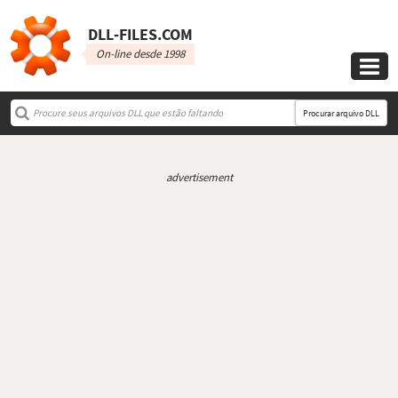
DLL‑FILES.COM
On-line desde 1998

Procurar arquivo DLL
advertisement