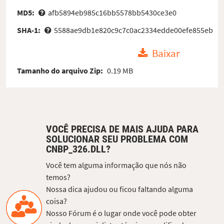
MD5:
afb5894eb985c16bb5578bb5430ce3e0
SHA-1:
5588ae9db1e820c9c7c0ac2334edde00efe855eb
Baixar
Tamanho do arquivo Zip:
0.19 MB
VOCÊ PRECISA DE MAIS AJUDA PARA
SOLUCIONAR SEU PROBLEMA COM
CNBP_326.DLL?
Você tem alguma informação que nós não
temos?
Nossa dica ajudou ou ficou faltando alguma
coisa?
Nosso Fórum é o lugar onde você pode obter