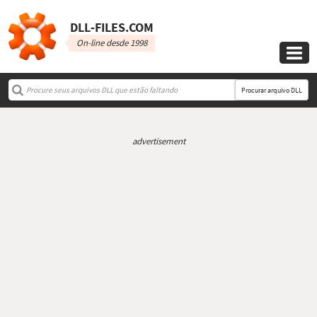
DLL‑FILES.COM
On-line desde 1998

Procurar arquivo DLL
advertisement