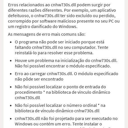
Erros relacionados ao cnhw730s.dll podem surgir por
diferentes razões diferentes. Por exemplo, um aplicativo
defeituoso, o cnhw730s.dll ter sido excluído ou perdido,
corrompido por software malicioso presente no seu PC ou
um registro danificado do Windows.
As mensagens de erro mais comuns são:
O programa não pode ser iniciado porque está
faltando cnhw730s.dll no seu computador. Tente
reinstalá-lo para resolver esse problema.
Houve um problema na inicialização do cnhw730s.dll.
Não foi possível encontrar o módulo especificado.
Erro ao carregar cnhw730s.dll. O módulo especificado
não pôde ser encontrado
Não foi possivel localizar o ponto de entrada do
procedimento * na biblioteca de vinculo dinâmico
cnhw730s.dll
Não foi possível localizar o número ordinal * na
biblioteca de vínculo dinâmico cnhw730s.dll
cnhw730s.dll não foi projetado para ser executado no
Windows ou contém um erro. Tente instalar o