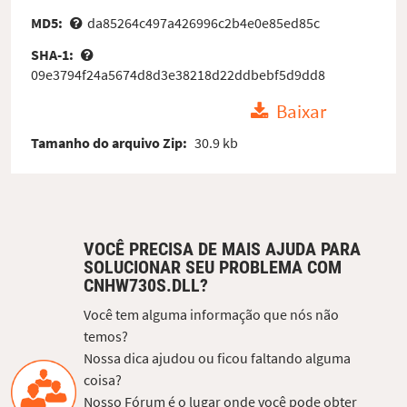
MD5:
da85264c497a426996c2b4e0e85ed85c
SHA-1:
09e3794f24a5674d8d3e38218d22ddbebf5d9dd8
Baixar
Tamanho do arquivo Zip:
30.9 kb
VOCÊ PRECISA DE MAIS AJUDA PARA
SOLUCIONAR SEU PROBLEMA COM
CNHW730S.DLL?
Você tem alguma informação que nós não
temos?
Nossa dica ajudou ou ficou faltando alguma
coisa?
Nosso Fórum é o lugar onde você pode obter