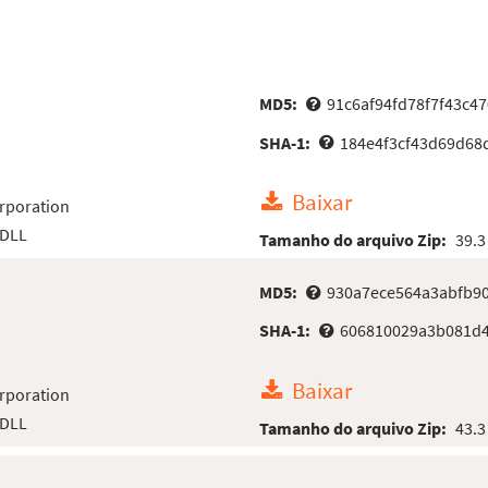
MD5:
91c6af94fd78f7f43c4
SHA-1:
184e4f3cf43d69d68
Baixar
rporation
 DLL
Tamanho do arquivo Zip:
39.3
MD5:
930a7ece564a3abfb9
SHA-1:
606810029a3b081d
Baixar
rporation
 DLL
Tamanho do arquivo Zip:
43.3