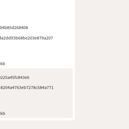
704b85d268408
da2dd93b68be203e879a207
 kb
0225a45fc843e6
48204a4763eb7278c584a771
 kb