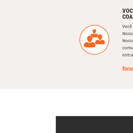
VOC
COA
Você
Nossa
Nosso
comun
entra
foru