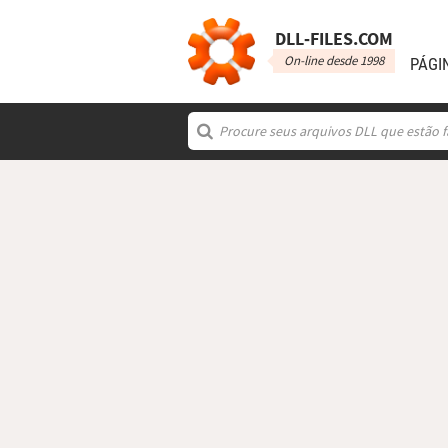
DLL‑FILES.COM
On-line desde 1998
PÁGI