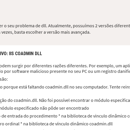
er o seu problema de dll. Atualmente, possuímos 2 versões diferent
 vezes, basta escolher a versão mais avançada.
IVO
: IIS COADMIN DLL
odem surgir por diferentes razões diferentes. Por exemplo, um aplic
do por software malicioso presente no seu PC ou um registro dani
são:
o porque está faltando coadmin.dll no seu computador. Tente reinst
ção do coadmin.dll. Não foi possível encontrar o módulo especific
 módulo especificado não pôde ser encontrado
to de entrada do procedimento * na biblioteca de vinculo dinâmico 
ero ordinal * na biblioteca de vínculo dinâmico coadmin.dll