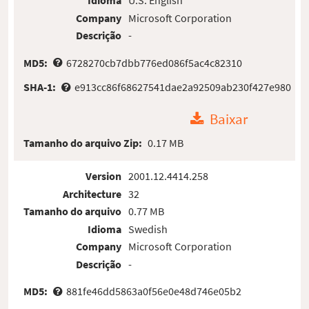
Idioma
U.S. English
Company
Microsoft Corporation
Descrição
-
MD5:
6728270cb7dbb776ed086f5ac4c82310
SHA-1:
e913cc86f68627541dae2a92509ab230f427e980
Baixar
Tamanho do arquivo Zip:
0.17 MB
Version
2001.12.4414.258
Architecture
32
Tamanho do arquivo
0.77 MB
Idioma
Swedish
Company
Microsoft Corporation
Descrição
-
MD5:
881fe46dd5863a0f56e0e48d746e05b2