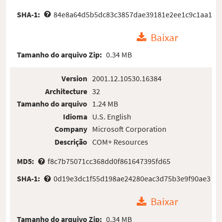
SHA-1:
84e8a64d5b5dc83c3857dae39181e2ee1c9c1aa1
Baixar
Tamanho do arquivo Zip:
0.34 MB
Version
2001.12.10530.16384
Architecture
32
Tamanho do arquivo
1.24 MB
Idioma
U.S. English
Company
Microsoft Corporation
Descrição
COM+ Resources
MD5:
f8c7b75071cc368dd0f861647395fd65
SHA-1:
0d19e3dc1f55d198ae24280eac3d75b3e9f90ae3
Baixar
Tamanho do arquivo Zip:
0.34 MB