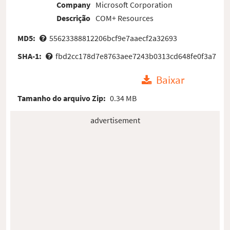
Company
Microsoft Corporation
Descrição
COM+ Resources
MD5:
55623388812206bcf9e7aaecf2a32693
SHA-1:
fbd2cc178d7e8763aee7243b0313cd648fe0f3a7
Baixar
Tamanho do arquivo Zip:
0.34 MB
advertisement