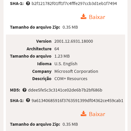
SHA-1:
b2f121782f01ff1f7c4fffe297ccb3d1eb1f7494
Baixar
Tamanho do arquivo Zip:
0.35 MB
Version
2001.12.6931.18000
Architecture
64
Tamanho do arquivo
1.23 MB
Idioma
U.S. English
Company
Microsoft Corporation
Descrição
COM+ Resources
MD5:
ddee5fe5c3c3141ce02de6b7b2bf686b
SHA-1:
9a61340685916f3763591399df04362ce459cab1
Baixar
Tamanho do arquivo Zip:
0.35 MB