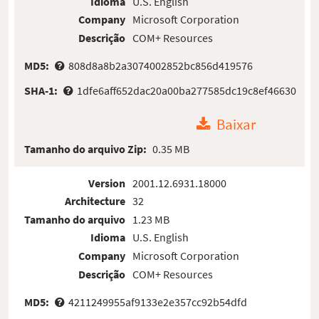
Idioma
U.S. English
Company
Microsoft Corporation
Descrição
COM+ Resources
MD5:
808d8a8b2a3074002852bc856d419576
SHA-1:
1dfe6aff652dac20a00ba277585dc19c8ef46630
Baixar
Tamanho do arquivo Zip:
0.35 MB
Version
2001.12.6931.18000
Architecture
32
Tamanho do arquivo
1.23 MB
Idioma
U.S. English
Company
Microsoft Corporation
Descrição
COM+ Resources
MD5:
4211249955af9133e2e357cc92b54dfd