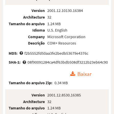
Version
2001.12.10130.16384
Architecture
32
Tamanho do arquivo
1.24 MB
Idioma
U.S. English
Company
Microsoft Corporation
Descrição
COM+ Resources
MD5:
f2b5552fd50aa3fe2bedb53679e4376c
SHA-1:
08f90091284ca4df63bdb508df3212b23eb64c90
Baixar
Tamanho do arquivo Zip:
0.34 MB
Version
2001.12.8530.16385
Architecture
32
Tamanho do arquivo
1.24 MB