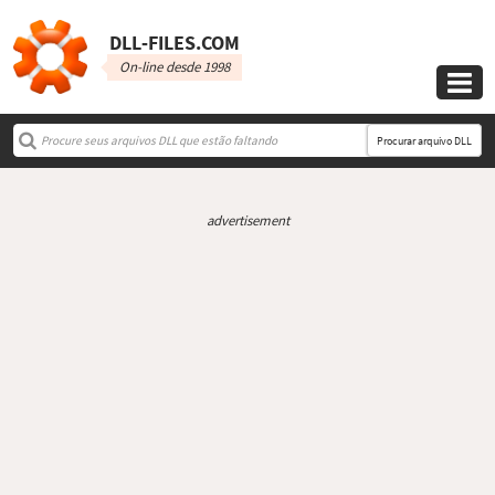
DLL‑FILES.COM
On-line desde 1998

Procurar arquivo DLL
advertisement