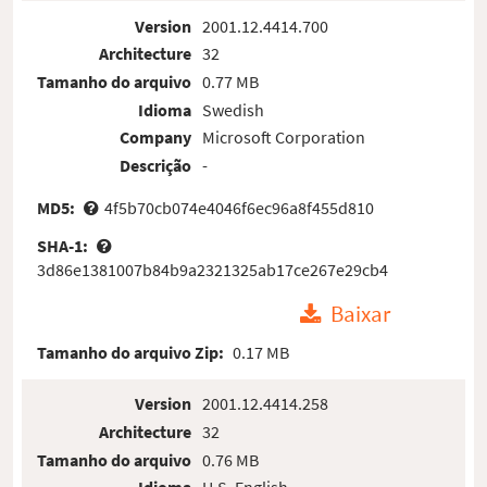
Version
2001.12.4414.700
Architecture
32
Tamanho do arquivo
0.77 MB
Idioma
Swedish
Company
Microsoft Corporation
Descrição
-
MD5:
4f5b70cb074e4046f6ec96a8f455d810
SHA-1:
3d86e1381007b84b9a2321325ab17ce267e29cb4
Baixar
Tamanho do arquivo Zip:
0.17 MB
Version
2001.12.4414.258
Architecture
32
Tamanho do arquivo
0.76 MB