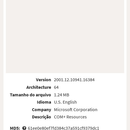
Version
2001.12.10941.16384
Architecture
64
Tamanho do arquivo
1.24 MB
Idioma
U.S. English
Company
Microsoft Corporation
Descrição
COM+ Resources
MD5:
61ee0e80ef7fd384c37a591cf9379dc1