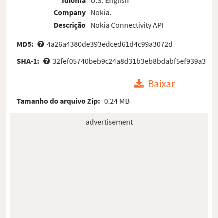
Company
Nokia.
Descrição
Nokia Connectivity API
MD5:
4a26a4380de393edced61d4c99a3072d
SHA-1:
32fef05740beb9c24a8d31b3eb8bdabf5ef939a3
Baixar
Tamanho do arquivo Zip:
0.24 MB
advertisement