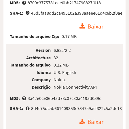
MD5:
8709c3775781eae0bb2174796827f018
SHA-1:
45d5faa8dd2ca495102a398aaeee01d4c6b2f0ae
Baixar
Tamanho do arquivo Zip:
0.17 MB
Version
6.82.72.2
Architecture
32
Tamanho do arquivo
0.22 MB
Idioma
U.S. English
Company
Nokia.
Descrição
Nokia Connectivity API
MD5:
3a42e0ce06b4ad78c07c80a419ad039c
SHA-1:
8d4c75dcab661409353c7347a9acf322c5a2dc18
Baixar