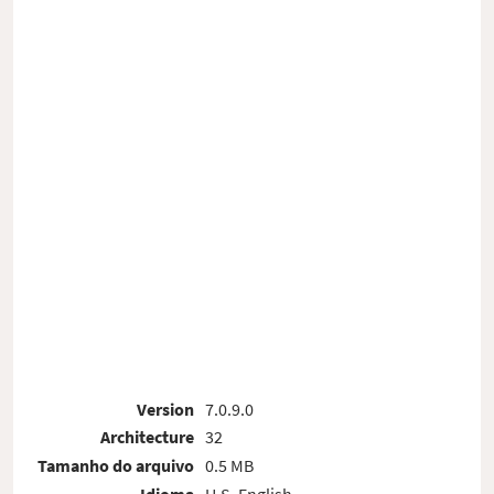
Version
7.0.9.0
Architecture
32
Tamanho do arquivo
0.5 MB
Idioma
U.S. English