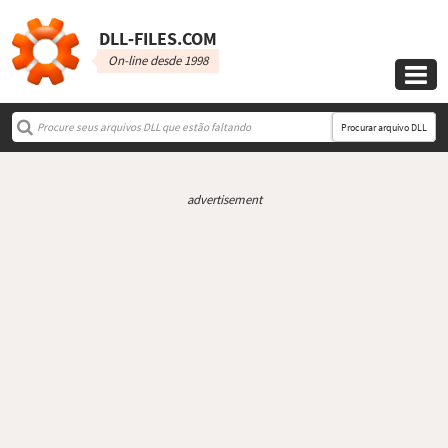
DLL‑FILES.COM
On-line desde 1998

Procurar arquivo DLL
advertisement