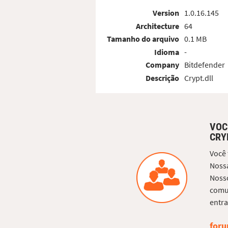
Version
1.0.16.145
Architecture
64
Tamanho do arquivo
0.1 MB
Idioma
-
Company
Bitdefender
Descrição
Crypt.dll
VOC
CRY
Você
Nossa
Nosso
comun
entra
foru