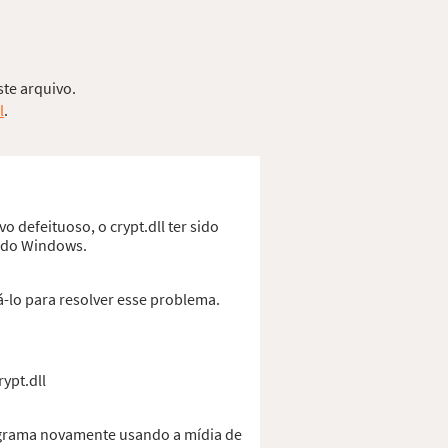
ste arquivo.
l
.
o defeituoso, o crypt.dll ter sido
o do Windows.
á-lo para resolver esse problema.
ypt.dll
rograma novamente usando a mídia de