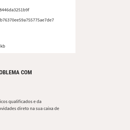
8446da3251b9f
ab76370ee59a755775ae7de7
 kb
ROBLEMA COM
cos qualificados e da
vidades direto na sua caixa de