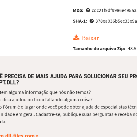
MD5:
cdc21f9df9986e495a3
SHA-1:
378ea036b5ec33e9
Baixar
Tamanho do arquivo Zip:
48.5
Ê PRECISA DE MAIS AJUDA PARA SOLUCIONAR SEU P
PT.DLL?
 tem alguma informação que nós não temos?
 dica ajudou ou ficou faltando alguma coisa?
 Fórum é o lugar onde você pode obter ajuda de especialistas técni
idade em geral. Cadastre-se, publique suas perguntas e receba no
da.
m.dll-files.com