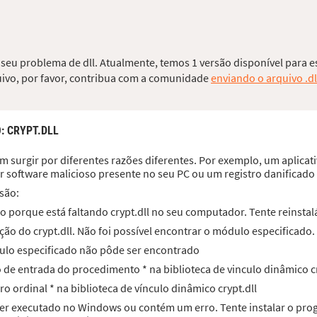
o seu problema de dll. Atualmente, temos 1 versão disponível para e
quivo, por favor, contribua com a comunidade
enviando o arquivo .dl
O
: CRYPT.DLL
m surgir por diferentes razões diferentes. Por exemplo, um aplicativ
r software malicioso presente no seu PC ou um registro danificad
são:
 porque está faltando crypt.dll no seu computador. Tente reinstal
ão do crypt.dll. Não foi possível encontrar o módulo especificado.
ódulo especificado não pôde ser encontrado
to de entrada do procedimento * na biblioteca de vinculo dinâmico cr
ro ordinal * na biblioteca de vínculo dinâmico crypt.dll
a ser executado no Windows ou contém um erro. Tente instalar o p