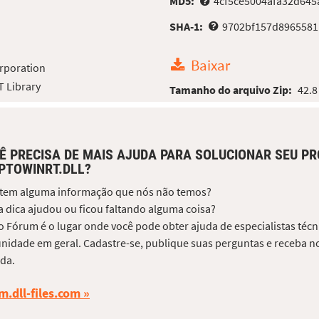
MD5:
4cf5ce5004afa32d645
SHA-1:
9702bf157d896558
Baixar
rporation
 Library
Tamanho do arquivo Zip:
42.8
Ê PRECISA DE MAIS AJUDA PARA SOLUCIONAR SEU P
PTOWINRT.DLL?
 tem alguma informação que nós não temos?
 dica ajudou ou ficou faltando alguma coisa?
 Fórum é o lugar onde você pode obter ajuda de especialistas técni
idade em geral. Cadastre-se, publique suas perguntas e receba no
da.
m.dll-files.com