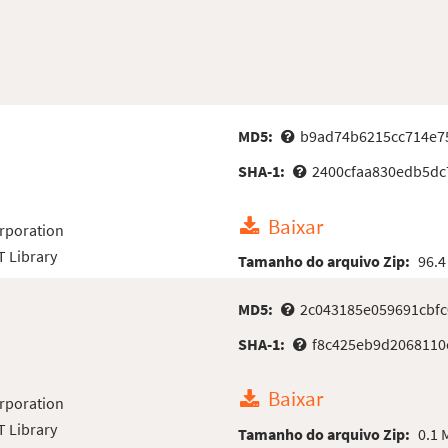
MD5:
b9ad74b6215cc714e7
SHA-1:
2400cfaa830edb5dc
Baixar
rporation
 Library
Tamanho do arquivo Zip:
96.4
MD5:
2c043185e059691cbf
SHA-1:
f8c425eb9d2068110
Baixar
rporation
 Library
Tamanho do arquivo Zip:
0.1 