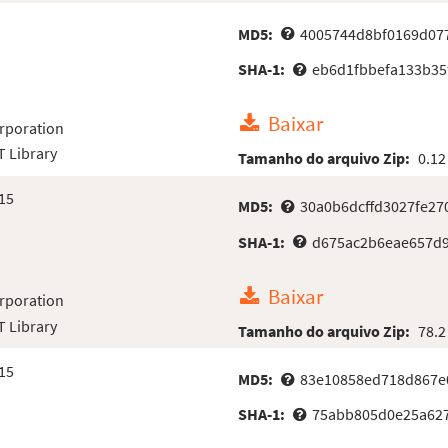
MD5:
4005744d8bf0169d07
SHA-1:
eb6d1fbbefa133b35
Baixar
rporation
 Library
Tamanho do arquivo Zip:
0.12
15
MD5:
30a0b6dcffd3027fe27
SHA-1:
d675ac2b6eae657d9
Baixar
rporation
 Library
Tamanho do arquivo Zip:
78.2
15
MD5:
83e10858ed718d867e0
SHA-1:
75abb805d0e25a627