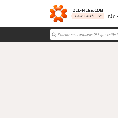
DLL‑FILES.COM
On-line desde 1998
PÁGI