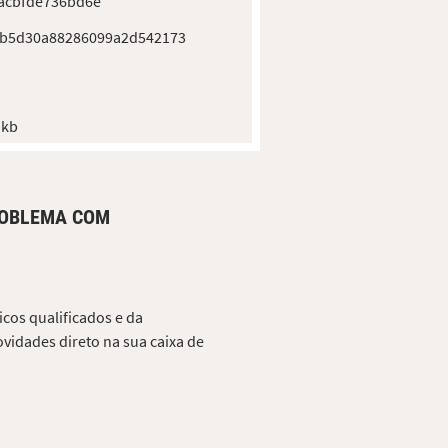
acbfde736bd6e
1b5d30a88286099a2d542173
 kb
ROBLEMA COM
cos qualificados e da
vidades direto na sua caixa de