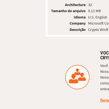
Architecture
32
Tamanho do arquivo
0.11 MB
Idioma
U.S. English
Company
Microsoft Co
Descrição
Crypto WinRT
VOC
CRY
Você
Nossa
Nosso
comun
entra
foru