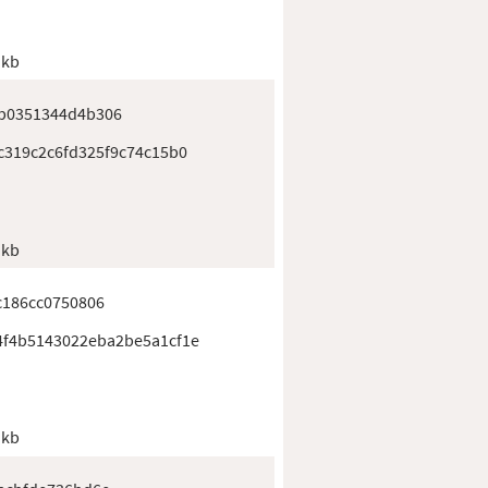
 kb
b0351344d4b306
c319c2c6fd325f9c74c15b0
 kb
c186cc0750806
f4b5143022eba2be5a1cf1e
 kb