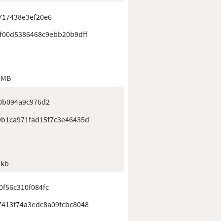
717438e3ef20e6
f00d5386468c9ebb20b9dff
 MB
0b094a9c976d2
b1ca971fad15f7c3e46435d
 kb
f56c310f084fc
413f74a3edc8a09fcbc8048