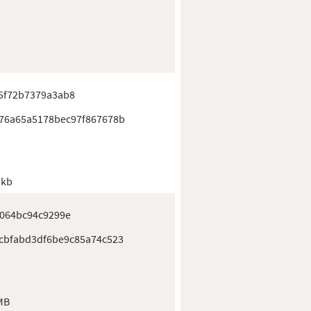
5f72b7379a3ab8
76a65a5178bec97f867678b
 kb
c064bc94c9299e
cbfabd3df6be9c85a74c523
MB