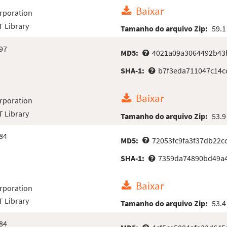
Baixar
rporation
 Library
Tamanho do arquivo Zip:
59.1
97
MD5:
4021a09a3064492b43
SHA-1:
b7f3eda711047c14c
Baixar
rporation
 Library
Tamanho do arquivo Zip:
53.9
84
MD5:
72053fc9fa3f37db22c
SHA-1:
7359da74890bd49a4
Baixar
rporation
 Library
Tamanho do arquivo Zip:
53.4
84