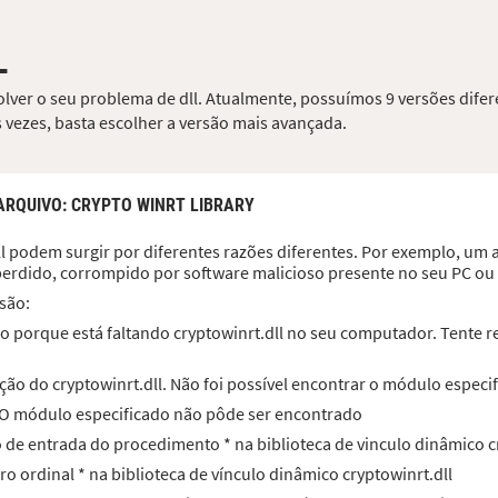
L
solver o seu problema de dll. Atualmente, possuímos 9 versões difer
 vezes, basta escolher a versão mais avançada.
ARQUIVO
: CRYPTO WINRT LIBRARY
l podem surgir por diferentes razões diferentes. Por exemplo, um a
u perdido, corrompido por software malicioso presente no seu PC o
são:
 porque está faltando cryptowinrt.dll no seu computador. Tente re
ão do cryptowinrt.dll. Não foi possível encontrar o módulo especi
l. O módulo especificado não pôde ser encontrado
to de entrada do procedimento * na biblioteca de vinculo dinâmico c
ro ordinal * na biblioteca de vínculo dinâmico cryptowinrt.dll