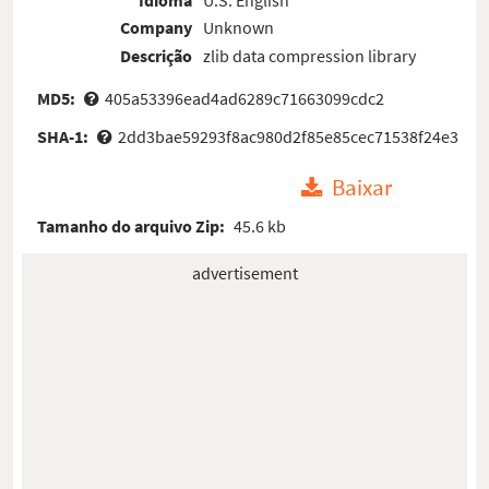
Company
Unknown
Descrição
zlib data compression library
MD5:
405a53396ead4ad6289c71663099cdc2
SHA-1:
2dd3bae59293f8ac980d2f85e85cec71538f24e3
Baixar
Tamanho do arquivo Zip:
45.6 kb
advertisement