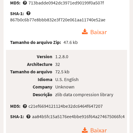
MD5:
713badde0942dc3971ed90199f0a507f
SHA-1:
867b0c6b77e8bbb832e3f720e061aa11740e52ae
Baixar
Tamanho do arquivo Zip:
47.6 kb
Version
1.2.8.0
Architecture
32
Tamanho do arquivo
72.5 kb
Idioma
U.S. English
Company
Unknown
Descrição
zlib data compression library
MD5:
c21ef6694121124be32dc6464f647207
SHA-1:
aa84b5fc15a5176ee4bbe916f64a274675066fc4
Baixar