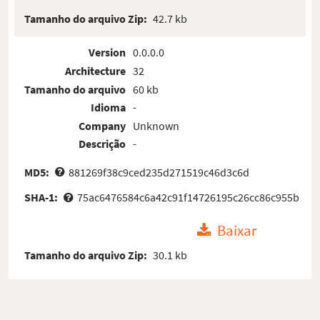
Tamanho do arquivo Zip:
42.7 kb
Version
0.0.0.0
Architecture
32
Tamanho do arquivo
60 kb
Idioma
-
Company
Unknown
Descrição
-
MD5:
881269f38c9ced235d271519c46d3c6d
SHA-1:
75ac6476584c6a42c91f14726195c26cc86c955b
Baixar
Tamanho do arquivo Zip:
30.1 kb