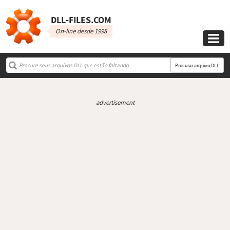
DLL‑FILES.COM
On-line desde 1998

Procurar arquivo DLL
advertisement