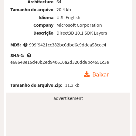
Architecture
64
Tamanho do arquivo
20.4 kb
Idioma
U.S. English
Company
Microsoft Corporation
Descrição
Direct3D 10.1 SDK Layers
MD5:
999f9421cc382bc6dbd6c9ddea58cee4
SHA-1:
e68648e15d40b2ed940610a2d320dd8bc4551c3e
Baixar
Tamanho do arquivo Zip:
11.3 kb
advertisement