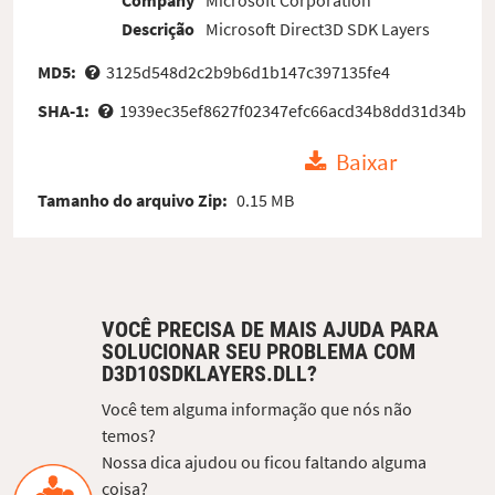
Company
Microsoft Corporation
Descrição
Microsoft Direct3D SDK Layers
MD5:
3125d548d2c2b9b6d1b147c397135fe4
SHA-1:
1939ec35ef8627f02347efc66acd34b8dd31d34b
Baixar
Tamanho do arquivo Zip:
0.15 MB
VOCÊ PRECISA DE MAIS AJUDA PARA
SOLUCIONAR SEU PROBLEMA COM
D3D10SDKLAYERS.DLL?
Você tem alguma informação que nós não
temos?
Nossa dica ajudou ou ficou faltando alguma
coisa?