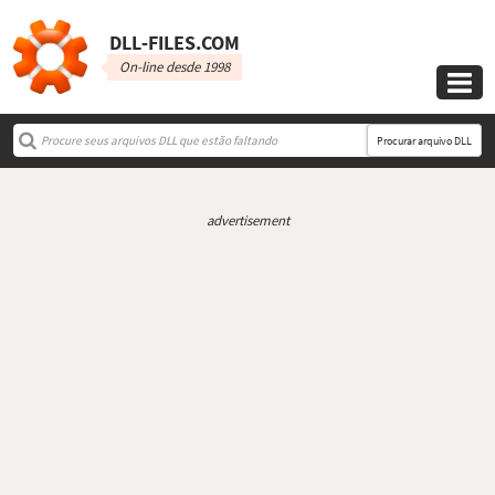
DLL‑FILES.COM
On-line desde 1998

Procurar arquivo DLL
advertisement