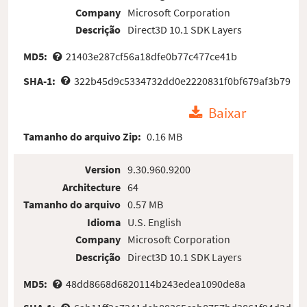
Company
Microsoft Corporation
Descrição
Direct3D 10.1 SDK Layers
MD5:
21403e287cf56a18dfe0b77c477ce41b
SHA-1:
322b45d9c5334732dd0e2220831f0bf679af3b79
Baixar
Tamanho do arquivo Zip:
0.16 MB
Version
9.30.960.9200
Architecture
64
Tamanho do arquivo
0.57 MB
Idioma
U.S. English
Company
Microsoft Corporation
Descrição
Direct3D 10.1 SDK Layers
MD5:
48dd8668d6820114b243edea1090de8a