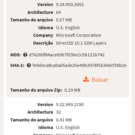
Version
9.24.950.2655
Architecture
64
Tamanho do arquivo
0.57 MB
Idioma
U.S. English
Company
Microsoft Corporation
Descrição
Direct3D 10.1 SDK Layers
MD5:
d76200f84ace6967f036e1c5b121b742
SHA-1:
fe9deca8ca0a05a3e25e49b3978f5634dcf39b2e
Baixar
Tamanho do arquivo Zip:
0.19 MB
Version
9.22.949.2190
Architecture
32
Tamanho do arquivo
0.41 MB
Idioma
U.S. English