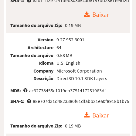
SHA-1:
6ab11ff2e7241deb80365cab8757bd2861f94d2d
Baixar
Tamanho do arquivo Zip:
0.19 MB
Version
9.27.952.3001
Architecture
64
Tamanho do arquivo
0.58 MB
Idioma
U.S. English
Company
Microsoft Corporation
Descrição
Direct3D 10.1 SDK Layers
MD5:
ac32738455c1019eb3751417251963df
SHA-1:
88e707d31d4823380f61dfabb21ea0f8918b1b75
Baixar
Tamanho do arquivo Zip:
0.19 MB