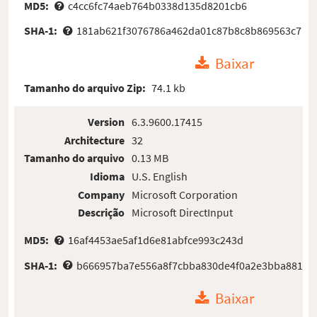
MD5:
c4cc6fc74aeb764b0338d135d8201cb6
SHA-1:
181ab621f3076786a462da01c87b8c8b869563c7
Baixar
Tamanho do arquivo Zip:
74.1 kb
Version
6.3.9600.17415
Architecture
32
Tamanho do arquivo
0.13 MB
Idioma
U.S. English
Company
Microsoft Corporation
Descrição
Microsoft DirectInput
MD5:
16af4453ae5af1d6e81abfce993c243d
SHA-1:
b666957ba7e556a8f7cbba830de4f0a2e3bba881
Baixar