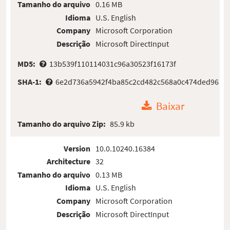
Tamanho do arquivo
0.16 MB
Idioma
U.S. English
Company
Microsoft Corporation
Descrição
Microsoft DirectInput
MD5:
13b539f110114031c96a30523f16173f
SHA-1:
6e2d736a5942f4ba85c2cd482c568a0c474ded96
Baixar
Tamanho do arquivo Zip:
85.9 kb
Version
10.0.10240.16384
Architecture
32
Tamanho do arquivo
0.13 MB
Idioma
U.S. English
Company
Microsoft Corporation
Descrição
Microsoft DirectInput