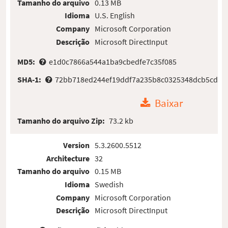
Tamanho do arquivo
0.13 MB
Idioma
U.S. English
Company
Microsoft Corporation
Descrição
Microsoft DirectInput
MD5:
e1d0c7866a544a1ba9cbedfe7c35f085
SHA-1:
72bb718ed244ef19ddf7a235b8c0325348dcb5cd
Baixar
Tamanho do arquivo Zip:
73.2 kb
Version
5.3.2600.5512
Architecture
32
Tamanho do arquivo
0.15 MB
Idioma
Swedish
Company
Microsoft Corporation
Descrição
Microsoft DirectInput