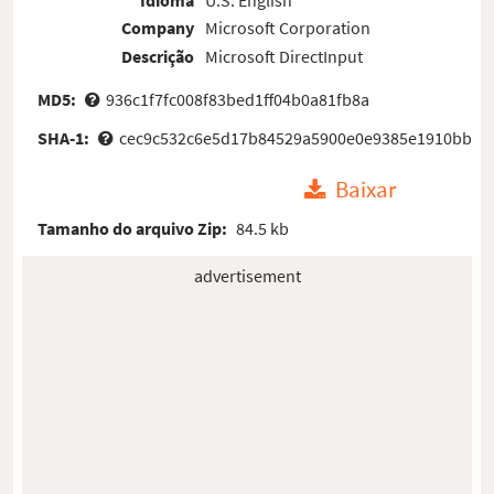
Company
Microsoft Corporation
Descrição
Microsoft DirectInput
MD5:
936c1f7fc008f83bed1ff04b0a81fb8a
SHA-1:
cec9c532c6e5d17b84529a5900e0e9385e1910bb
Baixar
Tamanho do arquivo Zip:
84.5 kb
advertisement