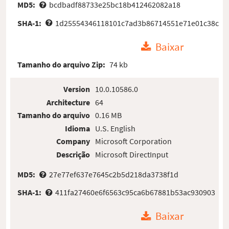
MD5:
bcdbadf88733e25bc18b412462082a18
SHA-1:
1d25554346118101c7ad3b86714551e71e01c38c
Baixar
Tamanho do arquivo Zip:
74 kb
Version
10.0.10586.0
Architecture
64
Tamanho do arquivo
0.16 MB
Idioma
U.S. English
Company
Microsoft Corporation
Descrição
Microsoft DirectInput
MD5:
27e77ef637e7645c2b5d218da3738f1d
SHA-1:
411fa27460e6f6563c95ca6b67881b53ac930903
Baixar