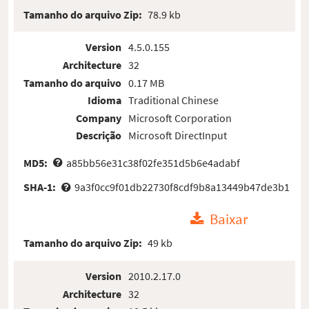
Tamanho do arquivo Zip:
78.9 kb
Version
4.5.0.155
Architecture
32
Tamanho do arquivo
0.17 MB
Idioma
Traditional Chinese
Company
Microsoft Corporation
Descrição
Microsoft DirectInput
MD5:
a85bb56e31c38f02fe351d5b6e4adabf
SHA-1:
9a3f0cc9f01db22730f8cdf9b8a13449b47de3b1
Baixar
Tamanho do arquivo Zip:
49 kb
Version
2010.2.17.0
Architecture
32