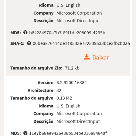
Idioma
U.S. English
Company
Microsoft Corporation
Descrição
Microsoft DirectInput
MD5:
b84284970a7b3f69f1de208099f4235b
SHA-1:
00bea876414de119533e722539533bce3fbcb0aa
Baixar
Tamanho do arquivo Zip:
71.2 kb
Version
6.2.9200.16384
Architecture
32
Tamanho do arquivo
0.13 MB
Idioma
U.S. English
Company
Microsoft Corporation
Descrição
Microsoft DirectInput
MD5:
11e7b68ee9426486b534be31688484af