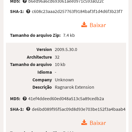
MD5:
b6ed96a6cd693061aee0971c593a022c
SHA-1:
c608c23aaa2d257763f9184baf3f1d4d6f3b23f7
Baixar
Tamanho do arquivo Zip:
7.4 kb
Version
2009.5.30.0
Architecture
32
Tamanho do arquivo
10 kb
Idioma
-
Company
Unknown
Descrição
Ragnarok Extension
MD5:
41ef4ddeed60ed048a513c5a89cedb2a
SHA-1:
de6bd089f95f5ac09d8d93e703be152f3a4baab4
Baixar