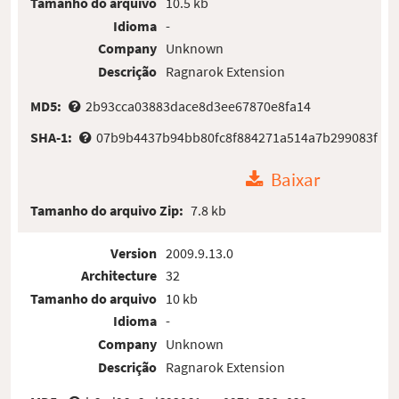
Tamanho do arquivo
10.5 kb
Idioma
-
Company
Unknown
Descrição
Ragnarok Extension
MD5:
2b93cca03883dace8d3ee67870e8fa14
SHA-1:
07b9b4437b94bb80fc8f884271a514a7b299083f
Baixar
Tamanho do arquivo Zip:
7.8 kb
Version
2009.9.13.0
Architecture
32
Tamanho do arquivo
10 kb
Idioma
-
Company
Unknown
Descrição
Ragnarok Extension