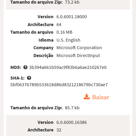
Tamanho do arquivo Zip:
73.2 kb
Version
6.0.6001.18000
Architecture
64
Tamanho do arquivo
0.16 MB
Idioma
U.S. English
Company
Microsoft Corporation
Descrição
Microsoft DirectInput
MD5:
3b394a661b59ac9f83b6a6ae210267e0
SHA-1:
5bf06376789b533618d86d8321218679bc730ae7
Baixar
Tamanho do arquivo Zip:
85.7 kb
Version
6.0.6000.16386
Architecture
32