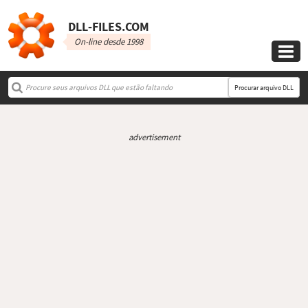
DLL‑FILES.COM
On-line desde 1998

Procurar arquivo DLL
advertisement