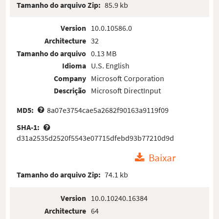
Tamanho do arquivo Zip:
85.9 kb
Version
10.0.10586.0
Architecture
32
Tamanho do arquivo
0.13 MB
Idioma
U.S. English
Company
Microsoft Corporation
Descrição
Microsoft DirectInput
MD5:
8a07e3754cae5a2682f90163a9119f09
SHA-1:
d31a2535d2520f5543e07715dfebd93b77210d9d
Baixar
Tamanho do arquivo Zip:
74.1 kb
Version
10.0.10240.16384
Architecture
64