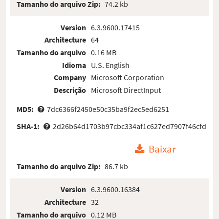
Tamanho do arquivo Zip:
74.2 kb
Version
6.3.9600.17415
Architecture
64
Tamanho do arquivo
0.16 MB
Idioma
U.S. English
Company
Microsoft Corporation
Descrição
Microsoft DirectInput
MD5:
7dc6366f2450e50c35ba9f2ec5ed6251
SHA-1:
2d26b64d1703b97cbc334af1c627ed7907f46cfd
Baixar
Tamanho do arquivo Zip:
86.7 kb
Version
6.3.9600.16384
Architecture
32
Tamanho do arquivo
0.12 MB