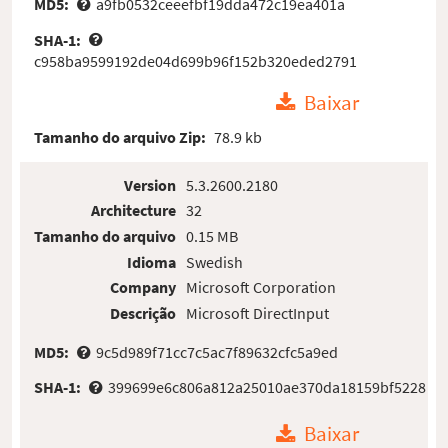
MD5:
a9fb0532ceeefbf19dda472c19ea401a
SHA-1:
c958ba9599192de04d699b96f152b320eded2791
Baixar
Tamanho do arquivo Zip:
78.9 kb
Version
5.3.2600.2180
Architecture
32
Tamanho do arquivo
0.15 MB
Idioma
Swedish
Company
Microsoft Corporation
Descrição
Microsoft DirectInput
MD5:
9c5d989f71cc7c5ac7f89632cfc5a9ed
SHA-1:
399699e6c806a812a25010ae370da18159bf5228
Baixar