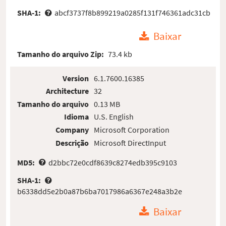
SHA-1:
abcf3737f8b899219a0285f131f746361adc31cb
Baixar
Tamanho do arquivo Zip:
73.4 kb
Version
6.1.7600.16385
Architecture
32
Tamanho do arquivo
0.13 MB
Idioma
U.S. English
Company
Microsoft Corporation
Descrição
Microsoft DirectInput
MD5:
d2bbc72e0cdf8639c8274edb395c9103
SHA-1:
b6338dd5e2b0a87b6ba7017986a6367e248a3b2e
Baixar