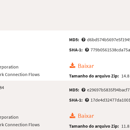
MD5:
d6bd574b5697e5f194
SHA-1:
779b0561538cda75
Baixar
rporation
rk Connection Flows
Tamanho do arquivo Zip:
14.8
84
MD5:
e29697b5835f94bacf7
SHA-1:
17de4d32477da100
Baixar
rporation
rk Connection Flows
Tamanho do arquivo Zip:
11.8