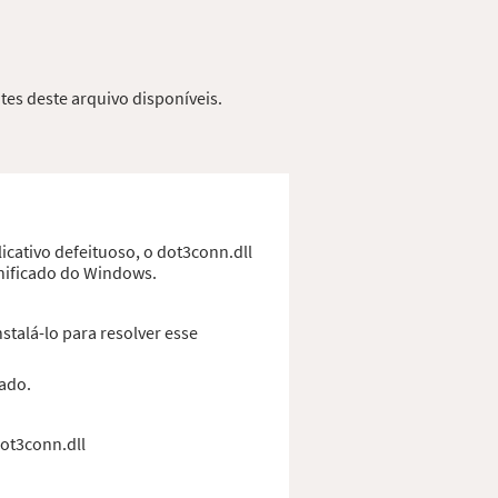
tes deste arquivo disponíveis.
icativo defeituoso, o dot3conn.dll
anificado do Windows.
talá-lo para resolver esse
cado.
dot3conn.dll