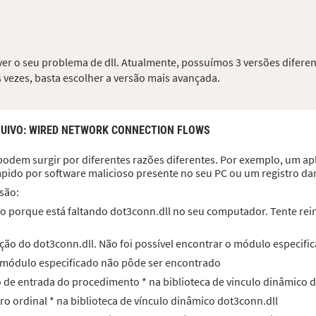
ver o seu problema de dll. Atualmente, possuímos 3 versões diferen
 vezes, basta escolher a versão mais avançada.
UIVO
: WIRED NETWORK CONNECTION FLOWS
podem surgir por diferentes razões diferentes. Por exemplo, um apl
mpido por software malicioso presente no seu PC ou um registro d
são:
o porque está faltando dot3conn.dll no seu computador. Tente reins
ção do dot3conn.dll. Não foi possível encontrar o módulo especifi
O módulo especificado não pôde ser encontrado
to de entrada do procedimento * na biblioteca de vinculo dinâmico 
ero ordinal * na biblioteca de vínculo dinâmico dot3conn.dll