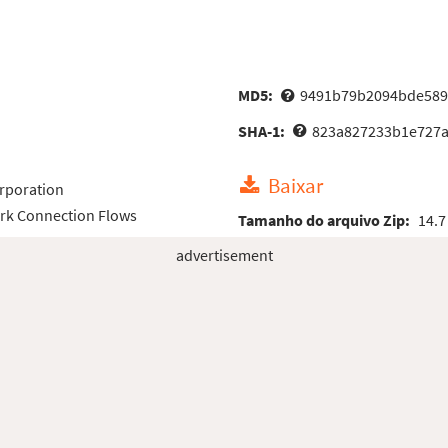
MD5:
9491b79b2094bde589
SHA-1:
823a827233b1e727a
Baixar
rporation
rk Connection Flows
Tamanho do arquivo Zip:
14.7
advertisement