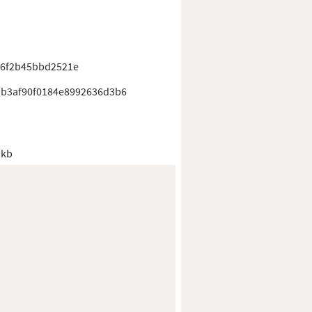
6f2b45bbd2521e
b3af90f0184e8992636d3b6
 kb