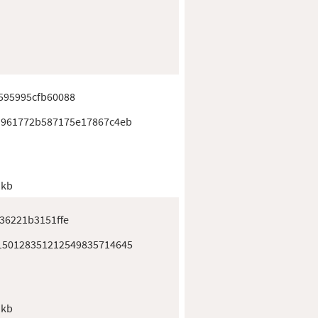
595995cfb60088
a961772b587175e17867c4eb
 kb
36221b3151ffe
150128351212549835714645
 kb