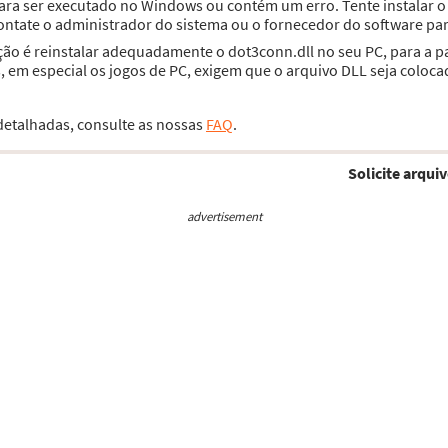
para ser executado no Windows ou contém um erro. Tente instalar
contate o administrador do sistema ou o fornecedor do software par
ção é reinstalar adequadamente o dot3conn.dll no seu PC, para a 
 em especial os jogos de PC, exigem que o arquivo DLL seja coloca
 detalhadas, consulte as nossas
FAQ
.
Solicite arquiv
advertisement