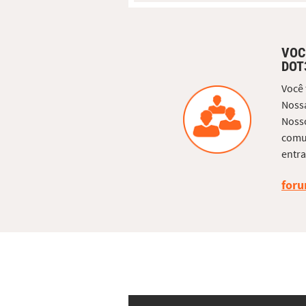
VOC
DOT
Você
Nossa
Nosso
comun
entra
foru