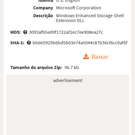
Company
Microsoft Corporation
Descrição
Windows Enhanced Storage Shell
Extension DLL
MD5:
3093afb5e09f1722af2ec7ee908ea27c
SHA-1:
bbde5929b6bd5b03e74a5044c87b36cf6cc9af6f
Baixar
Tamanho do arquivo Zip:
96.7 kb
advertisement