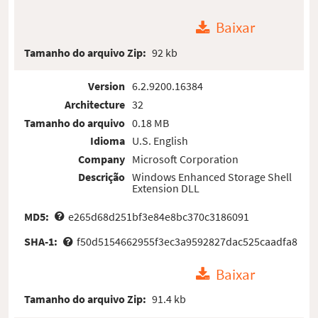
Baixar
Tamanho do arquivo Zip:
92 kb
Version
6.2.9200.16384
Architecture
32
Tamanho do arquivo
0.18 MB
Idioma
U.S. English
Company
Microsoft Corporation
Descrição
Windows Enhanced Storage Shell
Extension DLL
MD5:
e265d68d251bf3e84e8bc370c3186091
SHA-1:
f50d5154662955f3ec3a9592827dac525caadfa8
Baixar
Tamanho do arquivo Zip:
91.4 kb