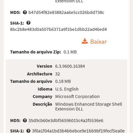
Extension DLL
MD5:
b47d54f82e83882aa6e5cc026bdd738c
SHA-1:
8bc2b8e483d0a507b6371a9f1be1dbb22ad46ed4
Baixar
Tamanho do arquivo Zip:
0.1 MB
Version
6.3.9600.16384
Architecture
32
Tamanho do arquivo
0.18 MB
Idioma
U.S. English
Company
Microsoft Corporation
Descrição
Windows Enhanced Storage Shell
Extension DLL
MD5:
35d9cb60e3dbf56596015c4a2f5536e6
SHA-1:
3f0a1f04a1bd3b4bbebce9e1bb9bf19fecf5ea0e