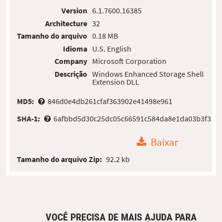
Version
6.1.7600.16385
Architecture
32
Tamanho do arquivo
0.18 MB
Idioma
U.S. English
Company
Microsoft Corporation
Descrição
Windows Enhanced Storage Shell
Extension DLL
MD5:
846d0e4db261cfaf363902e41498e961
SHA-1:
6afbbd5d30c25dc05c66591c584da8e1da03b3f3
Baixar
Tamanho do arquivo Zip:
92.2 kb
VOCÊ PRECISA DE MAIS AJUDA PARA