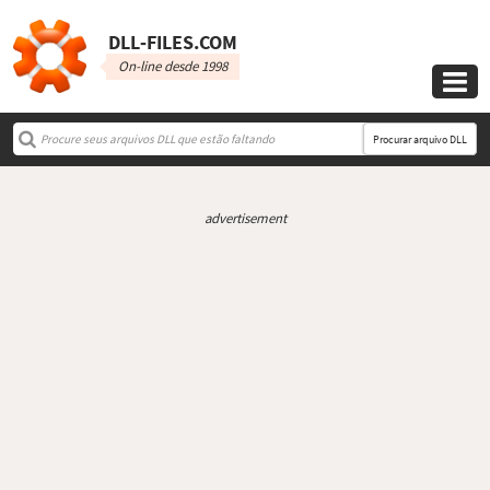
DLL‑FILES.COM
On-line desde 1998

Procurar arquivo DLL
advertisement