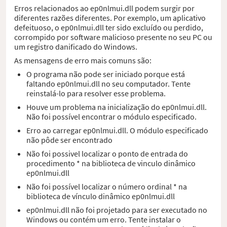
Erros relacionados ao ep0nlmui.dll podem surgir por
diferentes razões diferentes. Por exemplo, um aplicativo
defeituoso, o ep0nlmui.dll ter sido excluído ou perdido,
corrompido por software malicioso presente no seu PC ou
um registro danificado do Windows.
As mensagens de erro mais comuns são:
O programa não pode ser iniciado porque está
faltando ep0nlmui.dll no seu computador. Tente
reinstalá-lo para resolver esse problema.
Houve um problema na inicialização do ep0nlmui.dll.
Não foi possível encontrar o módulo especificado.
Erro ao carregar ep0nlmui.dll. O módulo especificado
não pôde ser encontrado
Não foi possivel localizar o ponto de entrada do
procedimento * na biblioteca de vinculo dinâmico
ep0nlmui.dll
Não foi possível localizar o número ordinal * na
biblioteca de vínculo dinâmico ep0nlmui.dll
ep0nlmui.dll não foi projetado para ser executado no
Windows ou contém um erro. Tente instalar o