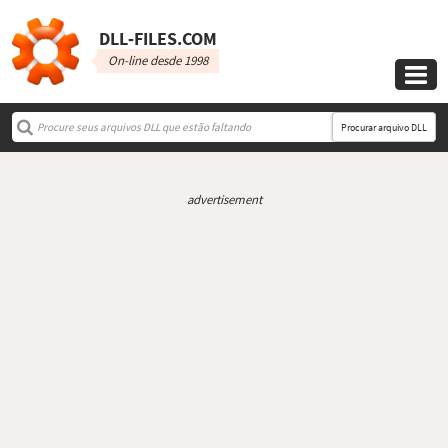
DLL‑FILES.COM
On-line desde 1998

Procurar arquivo DLL
advertisement