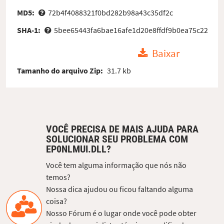
MD5:
72b4f4088321f0bd282b98a43c35df2c
SHA-1:
5bee65443fa6bae16afe1d20e8ffdf9b0ea75c22
Baixar
Tamanho do arquivo Zip:
31.7 kb
VOCÊ PRECISA DE MAIS AJUDA PARA
SOLUCIONAR SEU PROBLEMA COM
EP0NLMUI.DLL?
Você tem alguma informação que nós não
temos?
Nossa dica ajudou ou ficou faltando alguma
coisa?
Nosso Fórum é o lugar onde você pode obter