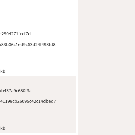
c2504271fccf7d
83b06c1ed9c63d24f493fd8
 kb
bb437a9c680f3a
d41198cb26095c42c14dbed7
 kb