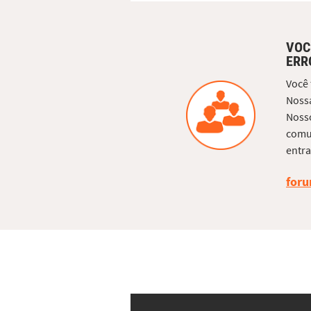
VOC
ERR
Você
Nossa
Nosso
comun
entra
foru