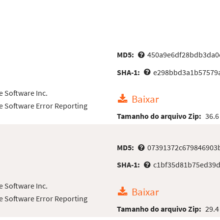
MD5:
450a9e6df28bdb3da0
SHA-1:
e298bbd3a1b57579a
e Software Inc.
Baixar
e Software Error Reporting
Tamanho do arquivo Zip:
36.6
MD5:
07391372c679846903
SHA-1:
c1bf35d81b75ed39
e Software Inc.
Baixar
e Software Error Reporting
Tamanho do arquivo Zip:
29.4