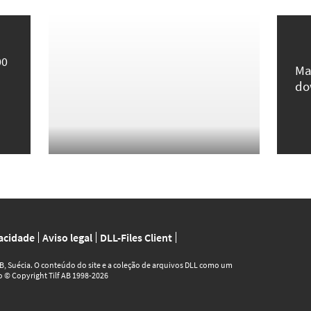
00
Ma
do
vacidade
Aviso legal
DLL-Files Client
AB, Suécia. O conteúdo do site e a coleção de arquivos DLL como um
ão © Copyright Tilf AB 1998-2026