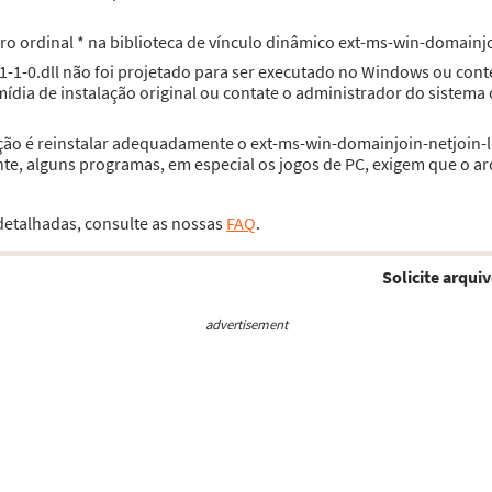
ero ordinal * na biblioteca de vínculo dinâmico ext-ms-win-domainjo
1-1-0.dll não foi projetado para ser executado no Windows ou cont
ia de instalação original ou contate o administrador do sistema 
ção é reinstalar adequadamente o ext-ms-win-domainjoin-netjoin-l1
e, alguns programas, em especial os jogos de PC, exigem que o ar
 detalhadas, consulte as nossas
FAQ
.
Solicite arquiv
advertisement