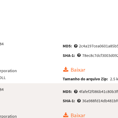
84
MD5:
2c4a197cea0601a85b
SHA-1:
78ec8c7dcf3003d09
Baixar
rporation
 DLL
Tamanho do arquivo Zip:
2.5 
84
MD5:
4fafef2f086b41c80b3f
SHA-1:
36a988fd14db481bf
Baixar
rporation