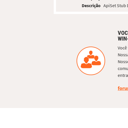
Descrição
ApiSet Stub
VOC
WIN
Você
Nossa
Nosso
comun
entra
foru