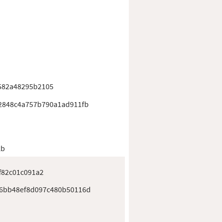
582a48295b2105
2848c4a757b790a1ad911fb
kb
f82c01c091a2
6bb48ef8d097c480b50116d