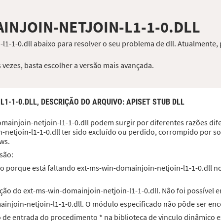
INJOIN-NETJOIN-L1-1-0.DLL
l1-1-0.dll abaixo para resolver o seu problema de dll. Atualmente,
 vezes, basta escolher a versão mais avançada.
L1-1-0.DLL,
DESCRIÇÃO DO ARQUIVO
: APISET STUB DLL
mainjoin-netjoin-l1-1-0.dll podem surgir por diferentes razões dif
-netjoin-l1-1-0.dll ter sido excluído ou perdido, corrompido por s
ws.
são:
o porque está faltando ext-ms-win-domainjoin-netjoin-l1-1-0.dll no
ão do ext-ms-win-domainjoin-netjoin-l1-1-0.dll. Não foi possível 
ainjoin-netjoin-l1-1-0.dll. O módulo especificado não pôde ser en
to de entrada do procedimento * na biblioteca de vinculo dinâmico 