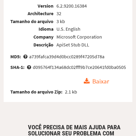
Version
6.2.9200.16384
Architecture
32
Tamanho do arquivo
3 kb
Idioma
U.S. English
Company
Microsoft Corporation
Descrição
ApiSet Stub DLL
MD5:
a739fafca39d4d0bcc0289f47205d78a
SHA-1:
d095764f134a68dc02fff9b7ce20641fd0ba0505
Baixar
Tamanho do arquivo Zip:
2.1 kb
VOCÊ PRECISA DE MAIS AJUDA PARA
SOLUCIONAR SEU PROBLEMA COM