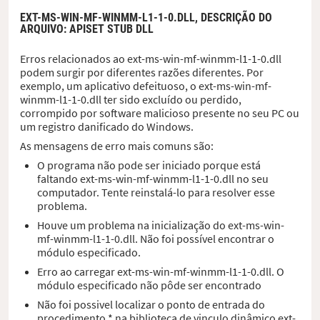
EXT-MS-WIN-MF-WINMM-L1-1-0.DLL,
DESCRIÇÃO DO
ARQUIVO
: APISET STUB DLL
Erros relacionados ao ext-ms-win-mf-winmm-l1-1-0.dll
podem surgir por diferentes razões diferentes. Por
exemplo, um aplicativo defeituoso, o ext-ms-win-mf-
winmm-l1-1-0.dll ter sido excluído ou perdido,
corrompido por software malicioso presente no seu PC ou
um registro danificado do Windows.
As mensagens de erro mais comuns são:
O programa não pode ser iniciado porque está
faltando ext-ms-win-mf-winmm-l1-1-0.dll no seu
computador. Tente reinstalá-lo para resolver esse
problema.
Houve um problema na inicialização do ext-ms-win-
mf-winmm-l1-1-0.dll. Não foi possível encontrar o
módulo especificado.
Erro ao carregar ext-ms-win-mf-winmm-l1-1-0.dll. O
módulo especificado não pôde ser encontrado
Não foi possivel localizar o ponto de entrada do
procedimento * na biblioteca de vinculo dinâmico ext-