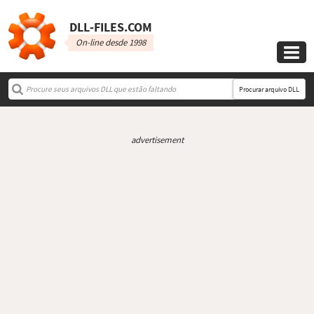
DLL‑FILES.COM
On-line desde 1998

Procurar arquivo DLL
advertisement