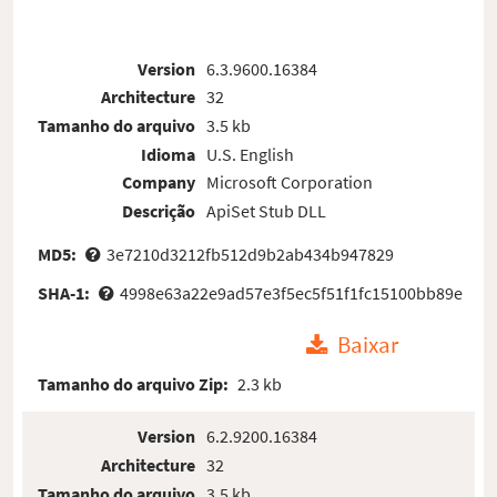
Version
6.3.9600.16384
Architecture
32
Tamanho do arquivo
3.5 kb
Idioma
U.S. English
Company
Microsoft Corporation
Descrição
ApiSet Stub DLL
MD5:
3e7210d3212fb512d9b2ab434b947829
SHA-1:
4998e63a22e9ad57e3f5ec5f51f1fc15100bb89e
Baixar
Tamanho do arquivo Zip:
2.3 kb
Version
6.2.9200.16384
Architecture
32
Tamanho do arquivo
3.5 kb