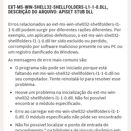
EXT-MS-WIN-SHELL32-SHELLFOLDERS-L1-1-0.DLL,
DESCRIÇÃO DO ARQUIVO
: APISET STUB DLL
Erros relacionados ao ext-ms-win-shell32-shellfolders-l1-
1-0.dll podem surgir por diferentes razões diferentes. Por
exemplo, um aplicativo defeituoso, o ext-ms-win-shell32-
shellfolders-l1-1-0.dll ter sido excluído ou perdido,
corrompido por software malicioso presente no seu PC ou
um registro danificado do Windows.
As mensagens de erro mais comuns são:
O programa não pode ser iniciado porque está
faltando ext-ms-win-shell32-shellfolders-l1-1-0.dll no
seu computador. Tente reinstalá-lo para resolver esse
problema.
Houve um problema na inicialização do ext-ms-win-
shell32-shellfolders-l1-1-0.dll. Não foi possível
encontrar o módulo especificado.
Erro ao carregar ext-ms-win-shell32-shellfolders-l1-1-
0.dll. O módulo especificado não pôde ser encontrado
Não foi possivel localizar o ponto de entrada do
procedimento * na biblioteca de vinculo dinâmico ext-