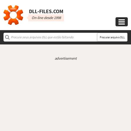
DLL‑FILES.COM
On-line desde 1998

Procurar arquivo DLL
advertisement