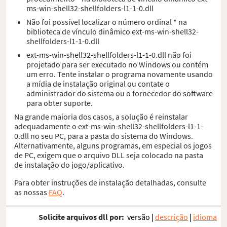
ms-win-shell32-shellfolders-l1-1-0.dll
Não foi possível localizar o número ordinal * na
biblioteca de vínculo dinâmico ext-ms-win-shell32-
shellfolders-l1-1-0.dll
ext-ms-win-shell32-shellfolders-l1-1-0.dll não foi
projetado para ser executado no Windows ou contém
um erro. Tente instalar o programa novamente usando
a mídia de instalação original ou contate o
administrador do sistema ou o fornecedor do software
para obter suporte.
Na grande maioria dos casos, a solução é reinstalar
adequadamente o ext-ms-win-shell32-shellfolders-l1-1-
0.dll no seu PC, para a pasta do sistema do Windows.
Alternativamente, alguns programas, em especial os jogos
de PC, exigem que o arquivo DLL seja colocado na pasta
de instalação do jogo/aplicativo.
Para obter instruções de instalação detalhadas, consulte
as nossas
FAQ
.
Solicite arquivos dll por:
versão
|
descrição
|
idioma