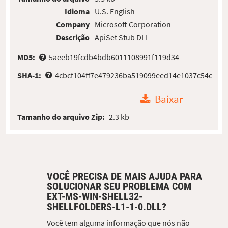
Idioma
U.S. English
Company
Microsoft Corporation
Descrição
ApiSet Stub DLL
MD5:
5aeeb19fcdb4bdb6011108991f119d34
SHA-1:
4cbcf104ff7e479236ba519099eed14e1037c54c
Baixar
Tamanho do arquivo Zip:
2.3 kb
VOCÊ PRECISA DE MAIS AJUDA PARA
SOLUCIONAR SEU PROBLEMA COM
EXT-MS-WIN-SHELL32-
SHELLFOLDERS-L1-1-0.DLL?
Você tem alguma informação que nós não