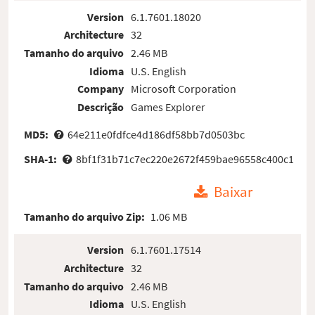
Version
6.1.7601.18020
Architecture
32
Tamanho do arquivo
2.46 MB
Idioma
U.S. English
Company
Microsoft Corporation
Descrição
Games Explorer
MD5:
64e211e0fdfce4d186df58bb7d0503bc
SHA-1:
8bf1f31b71c7ec220e2672f459bae96558c400c1
Baixar
Tamanho do arquivo Zip:
1.06 MB
Version
6.1.7601.17514
Architecture
32
Tamanho do arquivo
2.46 MB
Idioma
U.S. English