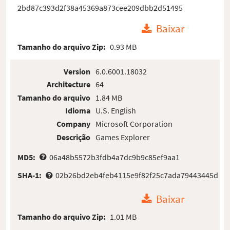
2bd87c393d2f38a45369a873cee209dbb2d51495
Baixar
Tamanho do arquivo Zip:
0.93 MB
Version
6.0.6001.18032
Architecture
64
Tamanho do arquivo
1.84 MB
Idioma
U.S. English
Company
Microsoft Corporation
Descrição
Games Explorer
MD5:
06a48b5572b3fdb4a7dc9b9c85ef9aa1
SHA-1:
02b26bd2eb4feb4115e9f82f25c7ada79443445d
Baixar
Tamanho do arquivo Zip:
1.01 MB