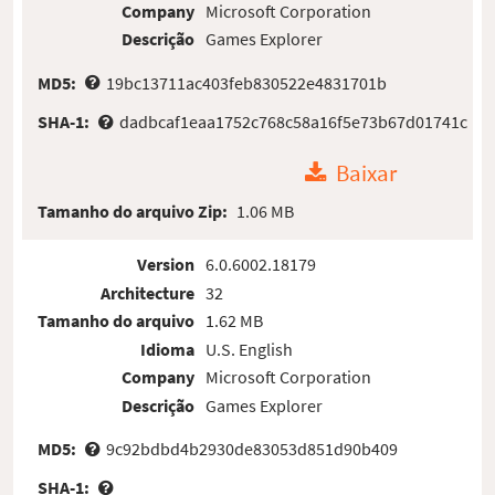
Company
Microsoft Corporation
Descrição
Games Explorer
MD5:
19bc13711ac403feb830522e4831701b
SHA-1:
dadbcaf1eaa1752c768c58a16f5e73b67d01741c
Baixar
Tamanho do arquivo Zip:
1.06 MB
Version
6.0.6002.18179
Architecture
32
Tamanho do arquivo
1.62 MB
Idioma
U.S. English
Company
Microsoft Corporation
Descrição
Games Explorer
MD5:
9c92bdbd4b2930de83053d851d90b409
SHA-1: