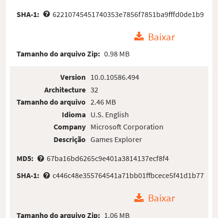
SHA-1:
62210745451740353e7856f7851ba9fffd0de1b9
Baixar
Tamanho do arquivo Zip:
0.98 MB
Version
10.0.10586.494
Architecture
32
Tamanho do arquivo
2.46 MB
Idioma
U.S. English
Company
Microsoft Corporation
Descrição
Games Explorer
MD5:
67ba16bd6265c9e401a3814137ecf8f4
SHA-1:
c446c48e355764541a71bb01ffbcece5f41d1b77
Baixar
Tamanho do arquivo Zip:
1.06 MB