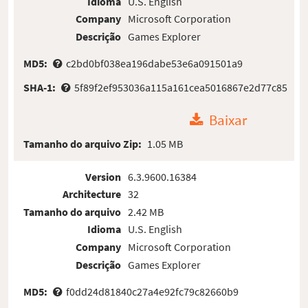
Idioma
U.S. English
Company
Microsoft Corporation
Descrição
Games Explorer
MD5:
c2bd0bf038ea196dabe53e6a091501a9
SHA-1:
5f89f2ef953036a115a161cea5016867e2d77c85
Baixar
Tamanho do arquivo Zip:
1.05 MB
Version
6.3.9600.16384
Architecture
32
Tamanho do arquivo
2.42 MB
Idioma
U.S. English
Company
Microsoft Corporation
Descrição
Games Explorer
MD5:
f0dd24d81840c27a4e92fc79c82660b9