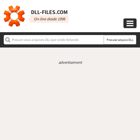
DLL‑FILES.COM
On-line desde 1998

Procurar arquivo DLL
advertisement