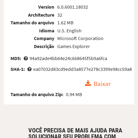
Version
6.0.6001.18032
Architecture
32
Tamanho do arquivo
1.62 MB
Idioma
U.S. English
Company
Microsoft Corporation
Descrição
Games Explorer
MD5:
94a92ade4bb64e24c668645f5b9a6fca
SHA-1:
ea07032d83cd9edd3a8577e278c3399e98cc59a8
Baixar
Tamanho do arquivo Zip:
0.94 MB
VOCÊ PRECISA DE MAIS AJUDA PARA
SOLUCIONAR SEU PROBLEMA COM