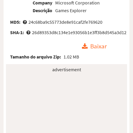
Company
Microsoft Corporation
Descrição
Games Explorer
MD5:
24c68ba9c55773de8e91caf2fe769620
SHA-1:
26d89353d8c134e1e93056b1e3ff3b8d545a3d12
Baixar
Tamanho do arquivo Zip:
1.02 MB
advertisement