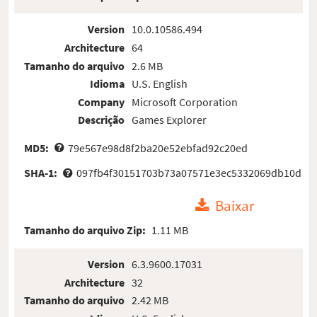
Version
10.0.10586.494
Architecture
64
Tamanho do arquivo
2.6 MB
Idioma
U.S. English
Company
Microsoft Corporation
Descrição
Games Explorer
MD5:
79e567e98d8f2ba20e52ebfad92c20ed
SHA-1:
097fb4f30151703b73a07571e3ec5332069db10d
Baixar
Tamanho do arquivo Zip:
1.11 MB
Version
6.3.9600.17031
Architecture
32
Tamanho do arquivo
2.42 MB