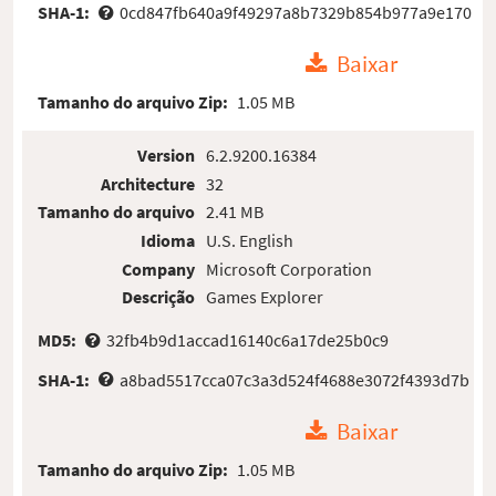
SHA-1:
0cd847fb640a9f49297a8b7329b854b977a9e170
Baixar
Tamanho do arquivo Zip:
1.05 MB
Version
6.2.9200.16384
Architecture
32
Tamanho do arquivo
2.41 MB
Idioma
U.S. English
Company
Microsoft Corporation
Descrição
Games Explorer
MD5:
32fb4b9d1accad16140c6a17de25b0c9
SHA-1:
a8bad5517cca07c3a3d524f4688e3072f4393d7b
Baixar
Tamanho do arquivo Zip:
1.05 MB