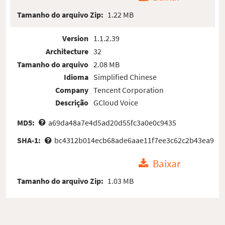
Tamanho do arquivo Zip:
1.22 MB
Version
1.1.2.39
Architecture
32
Tamanho do arquivo
2.08 MB
Idioma
Simplified Chinese
Company
Tencent Corporation
Descrição
GCloud Voice
MD5:
a69da48a7e4d5ad20d55fc3a0e0c9435
SHA-1:
bc4312b014ecb68ade6aae11f7ee3c62c2b43ea9
Baixar
Tamanho do arquivo Zip:
1.03 MB