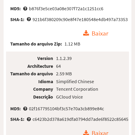
MD5:
b876f3e5ce03a08e307f72a1c1251cc6
SHA-1:
921b6f380209c90e8f47e180548e4db497a73353
Baixar
Tamanho do arquivo Zip:
1.12 MB
Version
1.1.2.39
Architecture
64
Tamanho do arquivo
2.59 MB
Idioma
Simplified Chinese
Company
Tencent Corporation
Descrição
GCloud Voice
MD5:
02f167795104bf3c57e70a3cb899e84c
SHA-1:
c6423b2d378a619dfa0794dd7ade6f8522c85645
Baixar