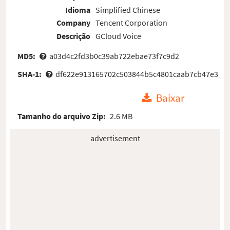
Idioma
Simplified Chinese
Company
Tencent Corporation
Descrição
GCloud Voice
MD5:
a03d4c2fd3b0c39ab722ebae73f7c9d2
SHA-1:
df622e913165702c503844b5c4801caab7cb47e3
Baixar
Tamanho do arquivo Zip:
2.6 MB
advertisement