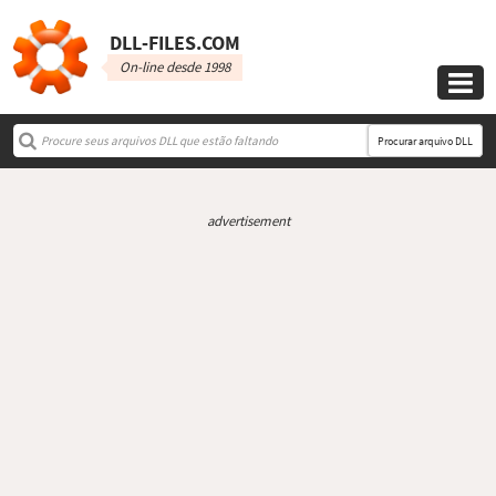
DLL‑FILES.COM
On-line desde 1998

Procurar arquivo DLL
advertisement