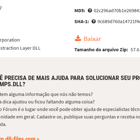
7
MD5:
02c296ad70b1e26984
SHA-1:
9c689d760a14721f4
Baixar
rporation
straction Layer DLL
Tamanho do arquivo Zip:
57.6
Ê PRECISA DE MAIS AJUDA PARA SOLUCIONAR SEU P
MPS.DLL?
 tem alguma informação que nós não temos?
 dica ajudou ou ficou faltando alguma coisa?
 Fórum é o lugar onde você pode obter ajuda de especialistas técni
idade em geral. Cadastre-se, publique suas perguntas e receba no
da.
m.dll-files.com