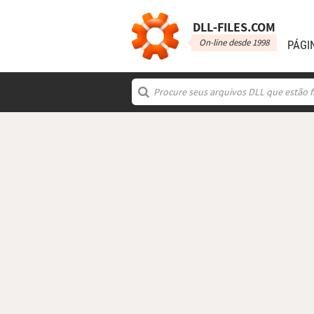
DLL‑FILES.COM
On-line desde 1998
PÁGI