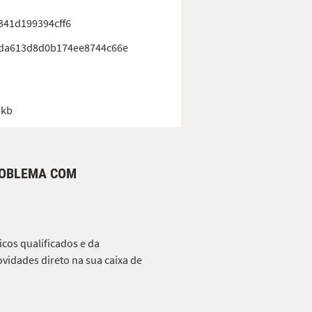
341d199394cff6
da613d8d0b174ee8744c66e
 kb
ROBLEMA COM
cos qualificados e da
vidades direto na sua caixa de