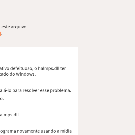
 este arquivo.
l
.
tivo defeituoso, o halmps.dll ter
ficado do Windows.
alá-lo para resolver esse problema.
o.
halmps.dll
 programa novamente usando a mídia