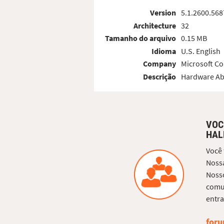
Version
5.1.2600.568
Architecture
32
Tamanho do arquivo
0.15 MB
Idioma
U.S. English
Company
Microsoft Co
Descrição
Hardware Ab
VOC
HAL
Você
Nossa
Nosso
comun
entra
foru