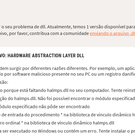
r o seu problema de dll. Atualmente, temos 1 versão disponível para
quivo, por favor, contribua com a comunidade
enviando o arquivo .dl
IVO
: HARDWARE ABSTRACTION LAYER DLL
em surgir por diferentes razões diferentes. Por exemplo, um aplica
do por software malicioso presente no seu PC ou um registro dani
são:
o porque está faltando halmps.dll no seu computador. Tente reinst
ção do halmps.dll. Não foi possível encontrar o módulo especificad
módulo especificado não pôde ser encontrado
to de entrada do procedimento * na biblioteca de vinculo dinâmico 
ro ordinal * na biblioteca de vínculo dinâmico halmps.dll
ra ser executado no Windows ou contém um erro. Tente instalar o