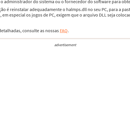
e o administrador do sistema ou o fornecedor do software para obte
ção é reinstalar adequadamente o halmps.dll no seu PC, para a pa
 em especial os jogos de PC, exigem que o arquivo DLL seja coloca
 detalhadas, consulte as nossas
FAQ
.
advertisement