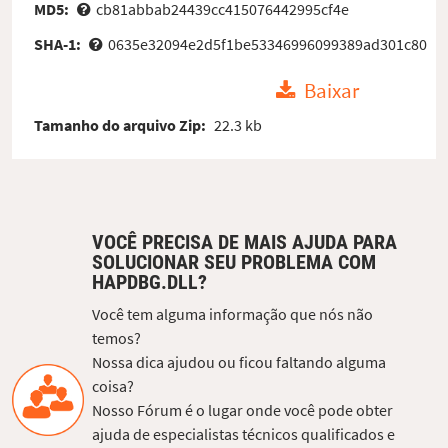
MD5:
cb81abbab24439cc415076442995cf4e
SHA-1:
0635e32094e2d5f1be53346996099389ad301c80
Baixar
Tamanho do arquivo Zip:
22.3 kb
VOCÊ PRECISA DE MAIS AJUDA PARA
SOLUCIONAR SEU PROBLEMA COM
HAPDBG.DLL?
Você tem alguma informação que nós não
temos?
Nossa dica ajudou ou ficou faltando alguma
coisa?
Nosso Fórum é o lugar onde você pode obter
ajuda de especialistas técnicos qualificados e