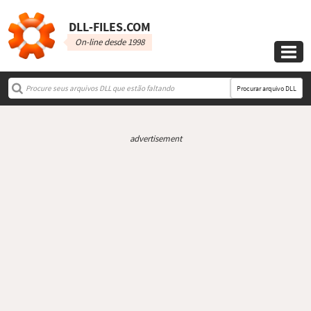
DLL‑FILES.COM
On-line desde 1998

Procurar arquivo DLL
advertisement