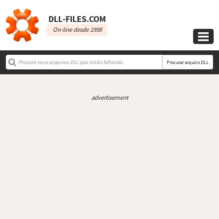
DLL‑FILES.COM
On-line desde 1998

Procurar arquivo DLL
advertisement