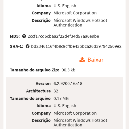
Idioma
U.S. English
Company
Microsoft Corporation
Descrição
Microsoft Windows Hotspot
Authentication
MD5:
2ccf17cd5cbaa2f22d4f34d57aa6e9be
SHA-1:
bd2346116f4b8c8cffbe43bbca26d397942509e2
Baixar
Tamanho do arquivo Zip:
90.3 kb
Version
6.2.9200.16518
Architecture
32
Tamanho do arquivo
0.17 MB
Idioma
U.S. English
Company
Microsoft Corporation
Descrição
Microsoft Windows Hotspot
Authentication