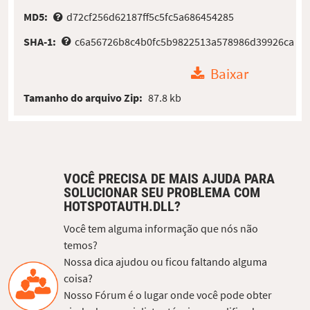
MD5:
d72cf256d62187ff5c5fc5a686454285
SHA-1:
c6a56726b8c4b0fc5b9822513a578986d39926ca
Baixar
Tamanho do arquivo Zip:
87.8 kb
VOCÊ PRECISA DE MAIS AJUDA PARA
SOLUCIONAR SEU PROBLEMA COM
HOTSPOTAUTH.DLL?
Você tem alguma informação que nós não
temos?
Nossa dica ajudou ou ficou faltando alguma
coisa?
Nosso Fórum é o lugar onde você pode obter