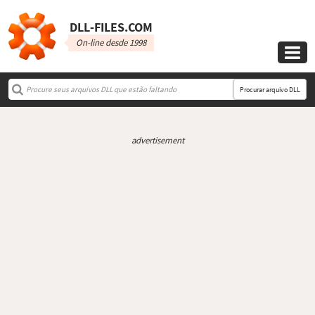
DLL‑FILES.COM
On-line desde 1998

Procurar arquivo DLL
advertisement