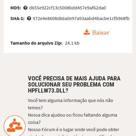
MD5:
d655e922cf13c5008bdd457e9af62da0
SHA-1:
972e4e8608d66a0e97a93aabd4bacbe1cfb968fb
Baixar
Tamanho do arquivo Zip:
24.1 kb
VOCÊ PRECISA DE MAIS AJUDA PARA
SOLUCIONAR SEU PROBLEMA COM
HPFLLW73.DLL?
Você tem alguma informação que nós não
temos?
Nossa dica ajudou ou ficou faltando alguma
coisa?
Nosso Fórum é o lugar onde você pode obter