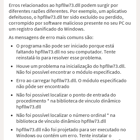
Erros relacionados ao hpfllw73.dll podem surgir por
diferentes razões diferentes. Por exemplo, um aplicativo
defeituoso, o hpfllw73.dll ter sido excluído ou perdido,
corrompido por software malicioso presente no seu PC ou
um registro danificado do Windows.
As mensagens de erro mais comuns são:
O programa não pode ser iniciado porque está
faltando hpfllw73.dll no seu computador. Tente
reinstalá-lo para resolver esse problema.
Houve um problema na inicialização do hpfllw73.dll.
Não foi possível encontrar o módulo especificado.
Erro ao carregar hpfllw73.dll. O módulo especificado
não pôde ser encontrado
Não foi possivel localizar o ponto de entrada do
procedimento * na biblioteca de vinculo dinâmico
hpfllw73.dll
Não foi possível localizar o número ordinal * na
biblioteca de vínculo dinâmico hpfllw73.dll
hpfllw73.dll não foi projetado para ser executado no
Windows ou contém um erro. Tente instalar o