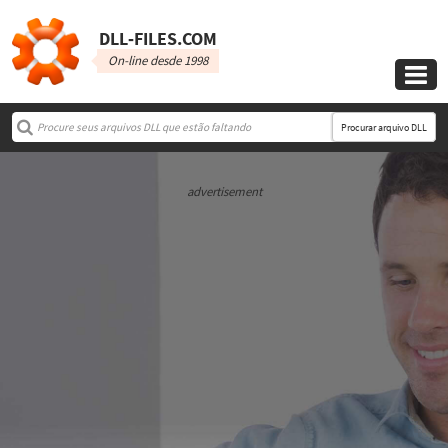
DLL‑FILES.COM
On-line desde 1998

Procurar arquivo DLL
advertisement