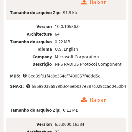
Baixar
Tamanho do arquivo Zip:
91.9 kb
Version
10.0.10586.0
Architecture
64
Tamanho do arquivo
0.22 MB
Idioma
U.S. English
Company
Microsoft Corporation
Descrição
NPS RADIUS Protocol Component
MD5:
6ed39f91f4c8e364cf7400557f48dd5e
SHA-1:
58589038a979b3c46eb9a7e887c029ccad0450b4
Baixar
Tamanho do arquivo Zip:
0.11 MB
Version
6.3.9600.16384
Architecture
32