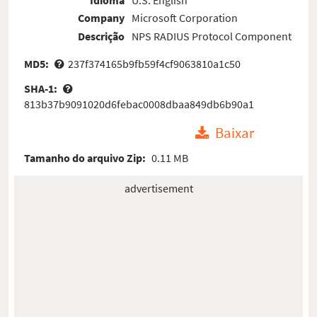
Company
Microsoft Corporation
Descrição
NPS RADIUS Protocol Component
MD5:
237f374165b9fb59f4cf9063810a1c50
SHA-1:
813b37b9091020d6febac0008dbaa849db6b90a1
Baixar
Tamanho do arquivo Zip:
0.11 MB
advertisement