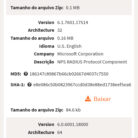
Tamanho do arquivo Zip:
0.1 MB
Version
6.1.7601.17514
Architecture
32
Tamanho do arquivo
0.16 MB
Idioma
U.S. English
Company
Microsoft Corporation
Descrição
NPS RADIUS Protocol Component
MD5:
186147c89867b66cb02667d4037c7550
SHA-1:
e8e086c50b0823967ccd0d38e88ed1738eef5ea6
Baixar
Tamanho do arquivo Zip:
84.6 kb
Version
6.0.6001.18000
Architecture
64