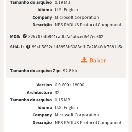
Tamanho do arquivo
0.19 MB
Idioma
U.S. English
Company
Microsoft Corporation
Descrição
NPS RADIUS Protocol Component
MD5:
325767afb941cadb7a4abced547ec662
SHA-1:
894ff5652d148853b6083dfb7a2f646dc7681a5c
Baixar
Tamanho do arquivo Zip:
92.8 kb
Version
6.0.6001.18000
Architecture
32
Tamanho do arquivo
0.15 MB
Idioma
U.S. English
Company
Microsoft Corporation
Descrição
NPS RADIUS Protocol Component