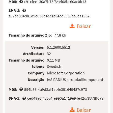
MD5:
c91cfee130a7b73f34ef08bc60ac0b13
SHA-1:
a97ee034d81d9e658d4ec1e94cd5309ce0ea1962
Baixar
Tamanho do arquivo Zip:
77.8 kb
Version
5.1.2600.5512
Architecture
32
Tamanho do arquivo
0.11 MB
Idioma
Swedish
Company
Microsoft Corporation
Descrição
IAS RADIUS-protokollkomponent
MD5:
594b56f4a9d3af1abfe351649487c973
SHA-1:
ced49a6f435c4fe990a1419e94e42c7837fff078
Baixar