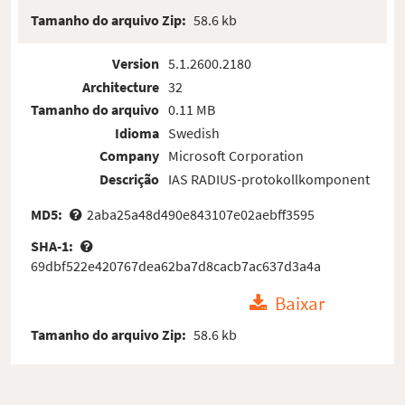
Tamanho do arquivo Zip:
58.6 kb
Version
5.1.2600.2180
Architecture
32
Tamanho do arquivo
0.11 MB
Idioma
Swedish
Company
Microsoft Corporation
Descrição
IAS RADIUS-protokollkomponent
MD5:
2aba25a48d490e843107e02aebff3595
SHA-1:
69dbf522e420767dea62ba7d8cacb7ac637d3a4a
Baixar
Tamanho do arquivo Zip:
58.6 kb