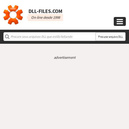
DLL‑FILES.COM
On-line desde 1998

Procurar arquivo DLL
advertisement