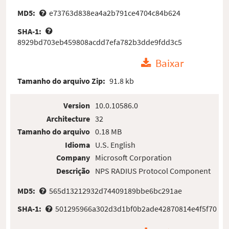
MD5:
e73763d838ea4a2b791ce4704c84b624
SHA-1:
8929bd703eb459808acdd7efa782b3dde9fdd3c5
Baixar
Tamanho do arquivo Zip:
91.8 kb
Version
10.0.10586.0
Architecture
32
Tamanho do arquivo
0.18 MB
Idioma
U.S. English
Company
Microsoft Corporation
Descrição
NPS RADIUS Protocol Component
MD5:
565d13212932d74409189bbe6bc291ae
SHA-1:
501295966a302d3d1bf0b2ade42870814e4f5f70