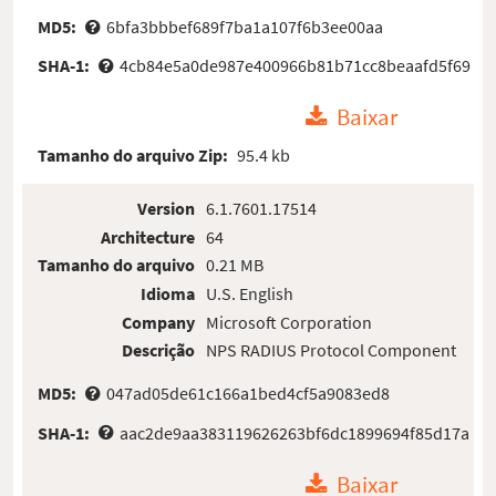
MD5:
6bfa3bbbef689f7ba1a107f6b3ee00aa
SHA-1:
4cb84e5a0de987e400966b81b71cc8beaafd5f69
Baixar
Tamanho do arquivo Zip:
95.4 kb
Version
6.1.7601.17514
Architecture
64
Tamanho do arquivo
0.21 MB
Idioma
U.S. English
Company
Microsoft Corporation
Descrição
NPS RADIUS Protocol Component
MD5:
047ad05de61c166a1bed4cf5a9083ed8
SHA-1:
aac2de9aa383119626263bf6dc1899694f85d17a
Baixar