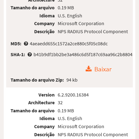
Tamanho do arquivo
0.19 MB
Idioma
U.S. English
Company
Microsoft Corporation
Descrição
NPS RADIUS Protocol Component
MD5:
4aeaedd655c1572a2ce880c5f05c08dc
SHA-1:
b41b9df1bb2be3a486c6d5f187c69aa96c2b8804
Baixar
Tamanho do arquivo Zip:
94 kb
Version
6.2.9200.16384
Architecture
32
Tamanho do arquivo
0.19 MB
Idioma
U.S. English
Company
Microsoft Corporation
Descrição
NPS RADIUS Protocol Component