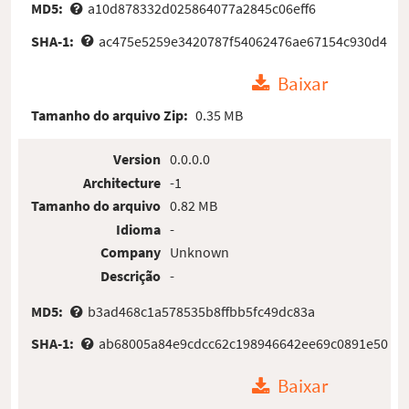
MD5:
a10d878332d025864077a2845c06eff6
SHA-1:
ac475e5259e3420787f54062476ae67154c930d4
Baixar
Tamanho do arquivo Zip:
0.35 MB
Version
0.0.0.0
Architecture
-1
Tamanho do arquivo
0.82 MB
Idioma
-
Company
Unknown
Descrição
-
MD5:
b3ad468c1a578535b8ffbb5fc49dc83a
SHA-1:
ab68005a84e9cdcc62c198946642ee69c0891e50
Baixar