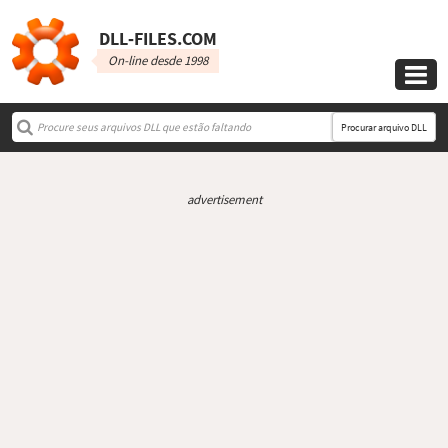
DLL‑FILES.COM
On-line desde 1998

Procurar arquivo DLL
advertisement