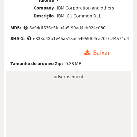
Company
IBM Corporation and others
Descrição
IBM ICU Common DLL
MD5:
6a94df536e5fcb4a5f99ad4cb924e080
SHA-1:
e838d43b1e45a515aca4959f04ca70f7c44574d4
Baixar
Tamanho do arquivo Zip:
0.38 MB
advertisement