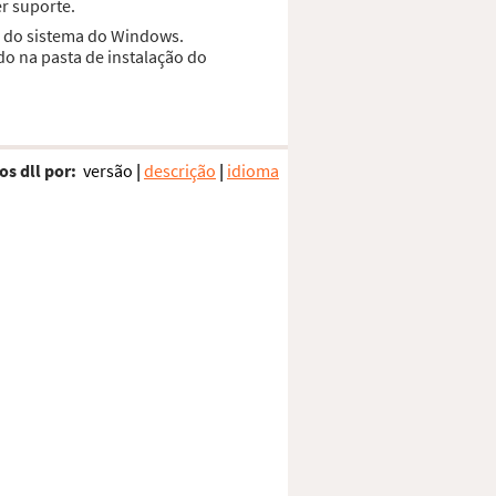
r suporte.
ta do sistema do Windows.
do na pasta de instalação do
os dll por:
versão
|
descrição
|
idioma