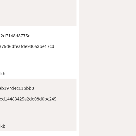
f2d7148d8775c
a75d6dfeafde93053be17cd
 kb
eb197d4c11bbb0
ced14483425a2de08d0bc245
 kb