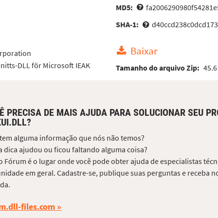
MD5:
fa2006290980f54281e
SHA-1:
d40ccd238c0dcd17
Baixar
rporation
nitts-DLL för Microsoft IEAK
Tamanho do arquivo Zip:
45.6
Ê PRECISA DE MAIS AJUDA PARA SOLUCIONAR SEU P
KUI.DLL?
 tem alguma informação que nós não temos?
 dica ajudou ou ficou faltando alguma coisa?
 Fórum é o lugar onde você pode obter ajuda de especialistas técni
idade em geral. Cadastre-se, publique suas perguntas e receba no
da.
m.dll-files.com