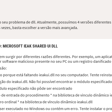
r o seu problema de dll. Atualmente, possuímos 4 versões diferentes
 vezes, basta escolher a versão mais avançada.
O
: MICROSOFT IEAK SHARED UI DLL
em surgir por diferentes razões diferentes. Por exemplo, um aplicati
r software malicioso presente no seu PC ou um registro danificad
são:
 porque está faltando ieakui.dll no seu computador. Tente reinsta
ão do ieakui.dll. Não foi possível encontrar o módulo especificado
módulo especificado não pôde ser encontrado
to de entrada do procedimento * na biblioteca de vinculo dinâmico ie
ro ordinal * na biblioteca de vínculo dinâmico ieakui.dll
ra ser executado no Windows ou contém um erro. Tente instalar o 