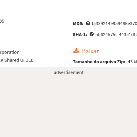
85
MD5:
fa339214e9a9485e37
SHA-1:
ab624575cf443a1df
Baixar
rporation
AK Shared UI DLL
Tamanho do arquivo Zip:
43 k
advertisement