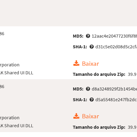
86
MD5:
12aac4e20477230f6f8
SHA-1:
d31c5e02d08d5c2cf
Baixar
rporation
AK Shared UI DLL
Tamanho do arquivo Zip:
39.9
86
MD5:
d8a3248929f2b1454b
SHA-1:
d5a55481e247fb2d
Baixar
rporation
AK Shared UI DLL
Tamanho do arquivo Zip:
39.9