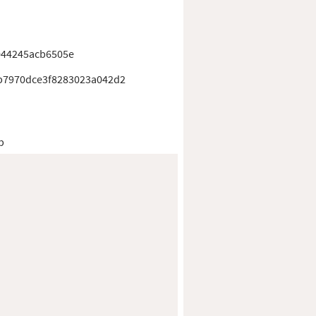
044245acb6505e
b7970dce3f8283023a042d2
b