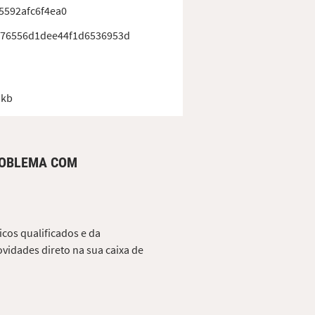
5592afc6f4ea0
376556d1dee44f1d6536953d
 kb
ROBLEMA COM
cos qualificados e da
vidades direto na sua caixa de