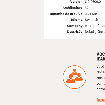
Version
6.0.2600.0
Architecture
32
Tamanho do arquivo
0.21 MB
Idioma
Swedish
Company
Microsoft Co
Descrição
Delad gränss
VOC
IEA
Você
Nossa
Nosso
comun
entra
foru