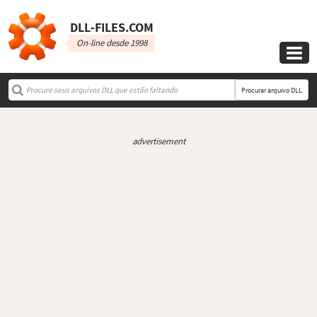
DLL‑FILES.COM
On-line desde 1998

Procurar arquivo DLL
advertisement