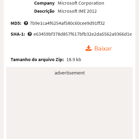
Company
Microsoft Corporation
Descrição
Microsoft IME 2012
MD5:
7b9e1ca4f6254af580c60cee9d91ff32
SHA-1:
e63459bf378d857f617bfb32e2da5562a9366d1e
Baixar
Tamanho do arquivo Zip:
18.9 kb
advertisement