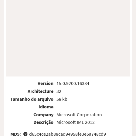
Version
15.0.9200.16384
Architecture
32
Tamanho do arquivo
58 kb
Idioma
-
Company
Microsoft Corporation
Descrição
Microsoft IME 2012
MD5:
d65c4ce2ab88cad94958fe3e5a748cd9