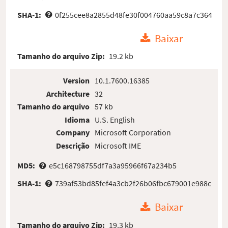
SHA-1:
0f255cee8a2855d48fe30f004760aa59c8a7c364
Baixar
Tamanho do arquivo Zip:
19.2 kb
Version
10.1.7600.16385
Architecture
32
Tamanho do arquivo
57 kb
Idioma
U.S. English
Company
Microsoft Corporation
Descrição
Microsoft IME
MD5:
e5c168798755df7a3a95966f67a234b5
SHA-1:
739af53bd85fef4a3cb2f26b06fbc679001e988c
Baixar
Tamanho do arquivo Zip:
19.3 kb