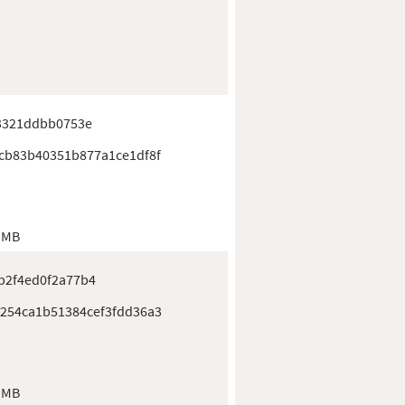
93321ddbb0753e
cb83b40351b877a1ce1df8f
 MB
b2f4ed0f2a77b4
254ca1b51384cef3fdd36a3
 MB