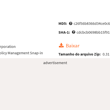
MD5:
c26f56b8366d34ce0c6
SHA-1:
cdcbcb0698bb15f91
Baixar
rporation
Policy Management Snap-in
Tamanho do arquivo Zip:
0.31
advertisement