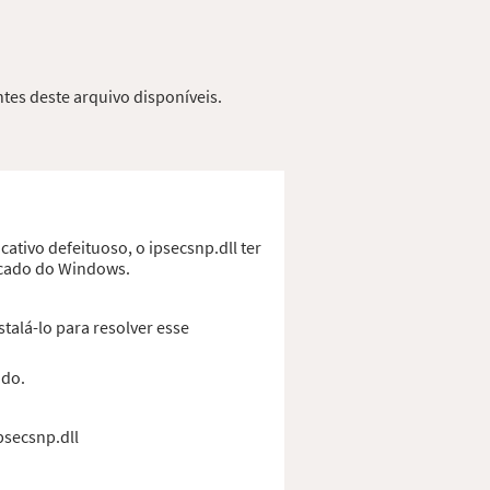
ntes deste arquivo disponíveis.
ativo defeituoso, o ipsecsnp.dll ter
ficado do Windows.
talá-lo para resolver esse
ado.
psecsnp.dll