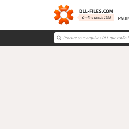
DLL‑FILES.COM
On-line desde 1998
PÁGI