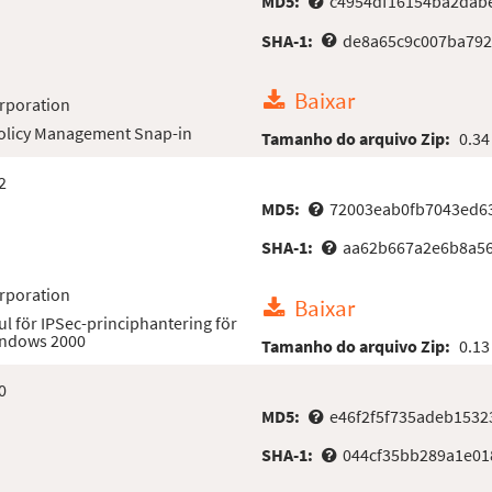
MD5:
c4954df16154ba2dab
SHA-1:
de8a65c9c007ba792
Baixar
rporation
Policy Management Snap-in
Tamanho do arquivo Zip:
0.34
2
MD5:
72003eab0fb7043ed6
SHA-1:
aa62b667a2e6b8a56
rporation
Baixar
 för IPSec-principhantering för
indows 2000
Tamanho do arquivo Zip:
0.13
0
MD5:
e46f2f5f735adeb1532
SHA-1:
044cf35bb289a1e01