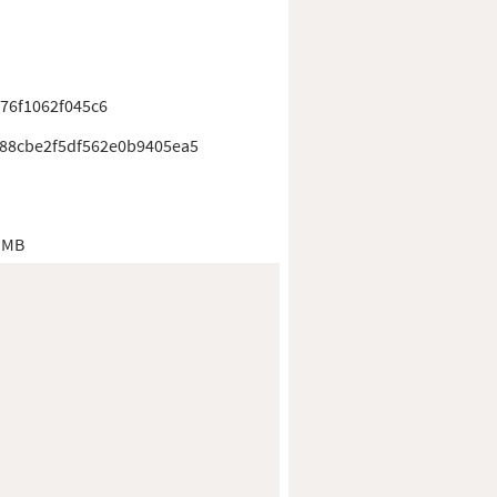
76f1062f045c6
88cbe2f5df562e0b9405ea5
 MB