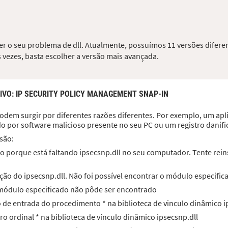
ver o seu problema de dll. Atualmente, possuímos 11 versões difere
 vezes, basta escolher a versão mais avançada.
IVO
: IP SECURITY POLICY MANAGEMENT SNAP-IN
odem surgir por diferentes razões diferentes. Por exemplo, um aplic
do por software malicioso presente no seu PC ou um registro dani
são:
 porque está faltando ipsecsnp.dll no seu computador. Tente reins
ão do ipsecsnp.dll. Não foi possível encontrar o módulo especific
O módulo especificado não pôde ser encontrado
to de entrada do procedimento * na biblioteca de vinculo dinâmico i
ro ordinal * na biblioteca de vínculo dinâmico ipsecsnp.dll