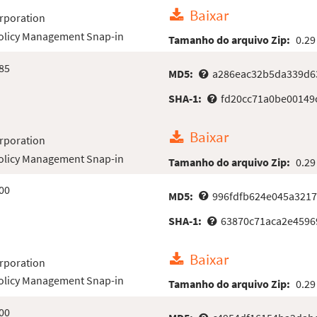
Baixar
rporation
Policy Management Snap-in
Tamanho do arquivo Zip:
0.29
85
MD5:
a286eac32b5da339d6
SHA-1:
fd20cc71a0be00149
Baixar
rporation
Policy Management Snap-in
Tamanho do arquivo Zip:
0.29
00
MD5:
996fdfb624e045a321
SHA-1:
63870c71aca2e4596
Baixar
rporation
Policy Management Snap-in
Tamanho do arquivo Zip:
0.29
00