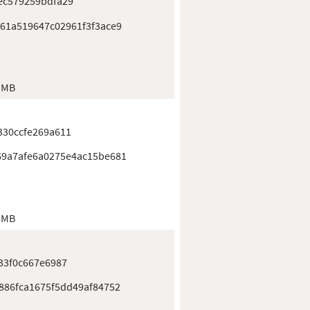
ec579259bdfa29
61a519647c02961f3f3ace9
 MB
330ccfe269a611
9a7afe6a0275e4ac15be681
 MB
33f0c667e6987
886fca1675f5dd49af84752