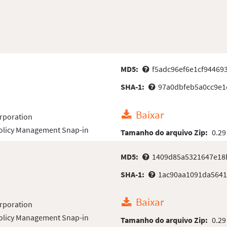
MD5:
f5adc96ef6e1cf9446
SHA-1:
97a0dbfeb5a0cc9e1
Baixar
rporation
Policy Management Snap-in
Tamanho do arquivo Zip:
0.29
MD5:
1409d85a5321647e18
SHA-1:
1ac90aa1091da5641
Baixar
rporation
Policy Management Snap-in
Tamanho do arquivo Zip:
0.29