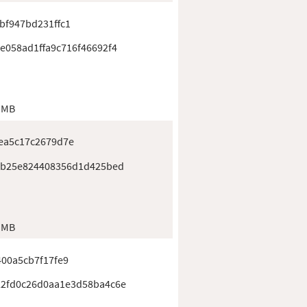
bf947bd231ffc1
e058ad1ffa9c716f46692f4
 MB
ea5c17c2679d7e
eb25e824408356d1d425bed
 MB
00a5cb7f17fe9
2fd0c26d0aa1e3d58ba4c6e