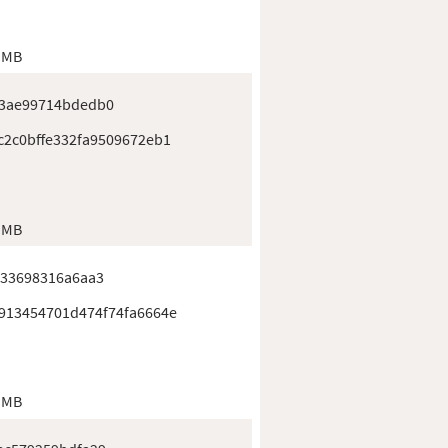
 MB
3ae99714bdedb0
c2c0bffe332fa9509672eb1
 MB
733698316a6aa3
913454701d474f74fa6664e
 MB