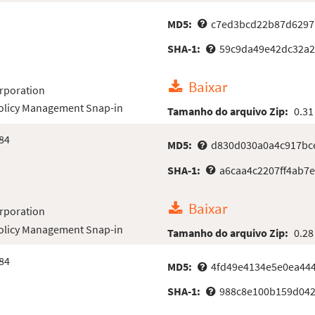
MD5:
c7ed3bcd22b87d6297
SHA-1:
59c9da49e42dc32a2
Baixar
rporation
Policy Management Snap-in
Tamanho do arquivo Zip:
0.31
84
MD5:
d830d030a0a4c917bc
SHA-1:
a6caa4c2207ff4ab7
Baixar
rporation
Policy Management Snap-in
Tamanho do arquivo Zip:
0.28
84
MD5:
4fd49e4134e5e0ea444
SHA-1:
988c8e100b159d042