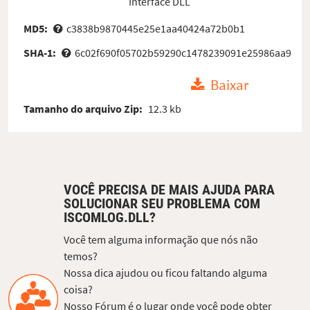
Interface DLL
MD5:
c3838b9870445e25e1aa40424a72b0b1
SHA-1:
6c02f690f05702b59290c1478239091e25986aa9
Baixar
Tamanho do arquivo Zip:
12.3 kb
VOCÊ PRECISA DE MAIS AJUDA PARA
SOLUCIONAR SEU PROBLEMA COM
ISCOMLOG.DLL?
Você tem alguma informação que nós não
temos?
Nossa dica ajudou ou ficou faltando alguma
coisa?
Nosso Fórum é o lugar onde você pode obter