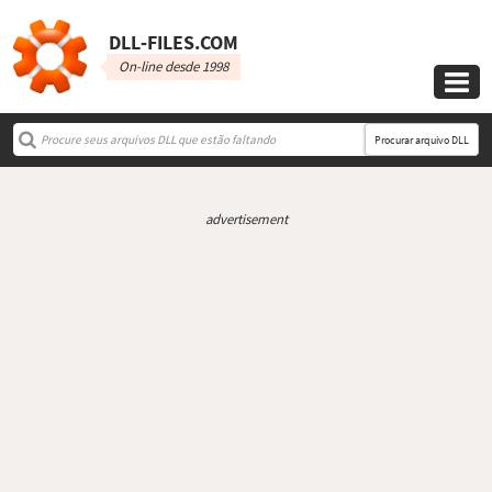
DLL‑FILES.COM
On-line desde 1998

Procurar arquivo DLL
advertisement